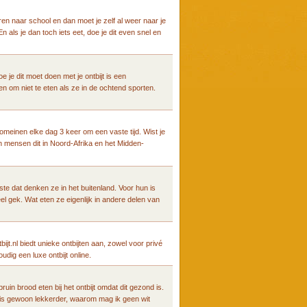
en naar school en dan moet je zelf al weer naar je
En als je dan toch iets eet, doe je dit even snel en
e je dit moet doen met je ontbijt is een
n om niet te eten als ze in de ochtend sporten.
omeinen elke dag 3 keer om een vaste tijd. Wist je
mensen dit in Noord-Afrika en het Midden-
te dat denken ze in het buitenland. Voor hun is
eel gek. Wat eten ze eigenlijk in andere delen van
jt.nl biedt unieke ontbijten aan, zowel voor privé
udig een luxe ontbijt online.
ruin brood eten bij het ontbijt omdat dit gezond is.
d is gewoon lekkerder, waarom mag ik geen wit