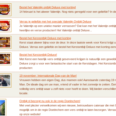
Bestel het Valentijn ontbijt Deluxe met korting!
14 februari is het alweer Valentijn. Nog niets geregeld voor een geliefde? In d
Verras je geliefde met het speciale Valentijn Ontbijt Deluxe
Je Valentijn op een unieke manier verrassen? Dat kan met het Valentijn ontbi
heerlijke en verse producten! Het Valentijn ontbijt Deluxe...
Bestel het Kerstontbijt Deluxe met korting
Kerst staat alweer bijna voor de deur. In deze laatste week voor Kerst krijgt u
Deluxe. Verras een geliefde en bestel het Kerstontbijt Deluxe met korting ee
Bestel het Kerstontbijt Deluxe!
Met Kerst een heerlijk vers ontbijt geserveerd krijgen is natuurlijk een geweld
Deluxe zorgt u voor een fantastische start van de Kerstdagen. Het Kerstontbi
producten:
19 november: Internationale Dag van de Man!
Vrouwen hebben een eigen Dag, dus mannen ook! Aanstaande zaterdag 19 no
Man. De ideale dag om uw man, vriend of vader in het zonnetje te zetten. Ee
volledig vers ontbijt waar u zelf niets voor hoeft te doen. Wij bieden verschil
locatie.
Ontbijt.nl bezorgt nu ook in de regio Doetinchem!
Met veel plezier verwelkomen wij een nieuwe, betrouwbare cateraar die met O
mogelijk om in de regio Doetinchem een vers ontbijt te laten bezorgen. Verra
op onze website!