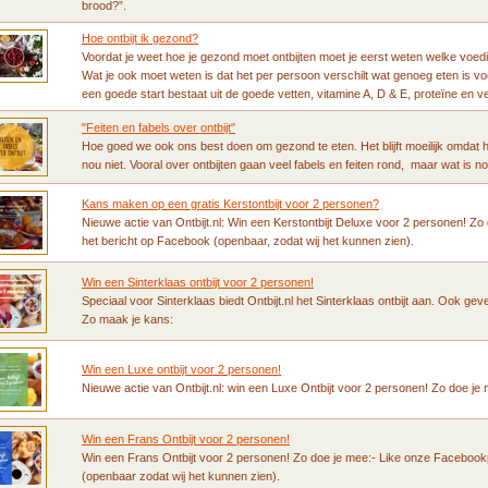
brood?”.
Hoe ontbijt ik gezond?
Voordat je weet hoe je gezond moet ontbijten moet je eerst weten welke voedi
Wat je ook moet weten is dat het per persoon verschilt wat genoeg eten is 
een goede start bestaat uit de goede vetten, vitamine A, D & E, proteïne en v
"Feiten en fabels over ontbijt"
Hoe goed we ook ons best doen om gezond te eten. Het blijft moeilijk omdat he
nou niet. Vooral over ontbijten gaan veel fabels en feiten rond, maar wat is n
Kans maken op een gratis Kerstontbijt voor 2 personen?
Nieuwe actie van Ontbijt.nl: Win een Kerstontbijt Deluxe voor 2 personen! Z
het bericht op Facebook (openbaar, zodat wij het kunnen zien).
Win een Sinterklaas ontbijt voor 2 personen!
Speciaal voor Sinterklaas biedt Ontbijt.nl het Sinterklaas ontbijt aan. Ook gev
Zo maak je kans:
Win een Luxe ontbijt voor 2 personen!
Nieuwe actie van Ontbijt.nl: win een Luxe Ontbijt voor 2 personen! Zo doe je
Win een Frans Ontbijt voor 2 personen!
Win een Frans Ontbijt voor 2 personen! Zo doe je mee:- Like onze Facebookp
(openbaar zodat wij het kunnen zien).