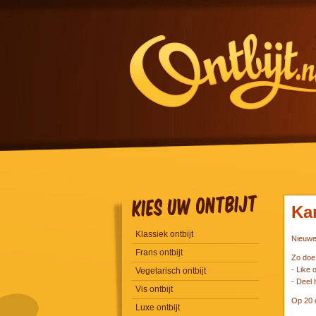
Ka
Klassiek ontbijt
Nieuwe 
Frans ontbijt
Zo doe
- Like
Vegetarisch ontbijt
- Deel 
Vis ontbijt
Op 20 
Luxe ontbijt