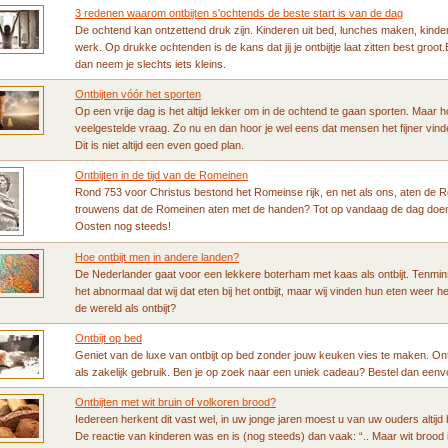
3 redenen waarom ontbijten s'ochtends de beste start is van de dag
De ochtend kan ontzettend druk zijn. Kinderen uit bed, lunches maken, kinder
werk. Op drukke ochtenden is de kans dat jij je ontbijtje laat zitten best groot.
dan neem je slechts iets kleins.
Ontbijten vóór het sporten
Op een vrije dag is het altijd lekker om in de ochtend te gaan sporten. Maar ho
veelgestelde vraag. Zo nu en dan hoor je wel eens dat mensen het fijner vinde
Dit is niet altijd een even goed plan.
Ontbijten in de tijd van de Romeinen
Rond 753 voor Christus bestond het Romeinse rijk, en net als ons, aten de R
trouwens dat de Romeinen aten met de handen? Tot op vandaag de dag doen 
Oosten nog steeds!
Hoe ontbijt men in andere landen?
De Nederlander gaat voor een lekkere boterham met kaas als ontbijt. Tenmins
het abnormaal dat wij dat eten bij het ontbijt, maar wij vinden hun eten weer h
de wereld als ontbijt?
Ontbijt op bed
Geniet van de luxe van ontbijt op bed zonder jouw keuken vies te maken. Ontbi
als zakelijk gebruik. Ben je op zoek naar een uniek cadeau? Bestel dan eenvo
Ontbijten met wit bruin of volkoren brood?
Iedereen herkent dit vast wel, in uw jonge jaren moest u van uw ouders altijd b
De reactie van kinderen was en is (nog steeds) dan vaak: “.. Maar wit broo