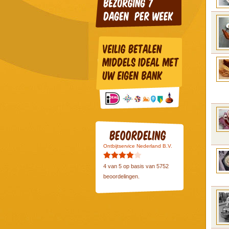
Ontbijtservice Nederland B.V.
4
van
5
op basis van
5752
beoordelingen.