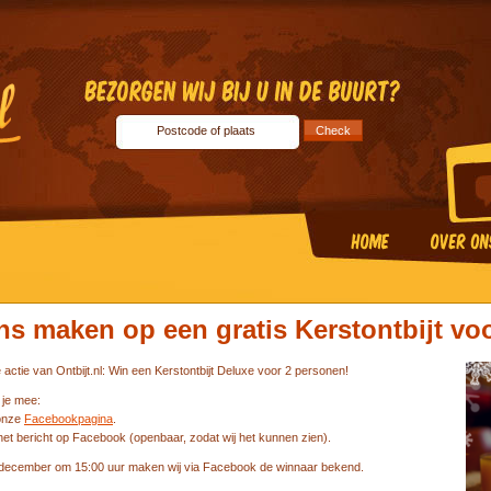
ns maken op een gratis Kerstontbijt vo
actie van Ontbijt.nl: Win een Kerstontbijt Deluxe voor 2 personen!
 je mee:
 onze
Facebookpagina
.
het bericht op Facebook (openbaar, zodat wij het kunnen zien).
december om 15:00 uur maken wij via Facebook de winnaar bekend.