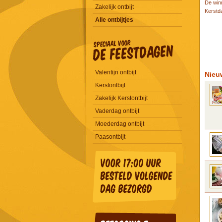
De win
Zakelijk ontbijt
Kerstd
Alle ontbijtjes
Valentijn ontbijt
Nieu
Kerstontbijt
Zakelijk Kerstontbijt
Vaderdag ontbijt
Moederdag ontbijt
Paasontbijt