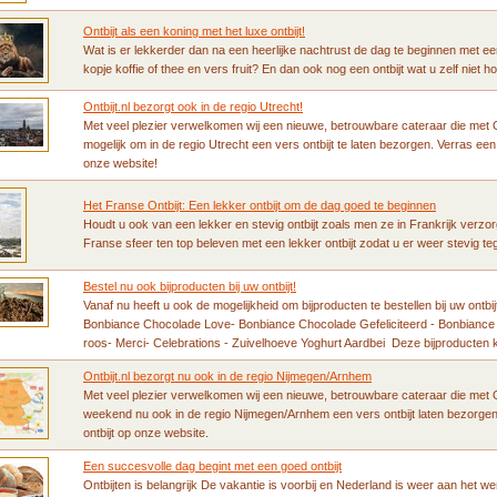
Ontbijt als een koning met het luxe ontbijt!
Wat is er lekkerder dan na een heerlijke nachtrust de dag te beginnen met e
kopje koffie of thee en vers fruit? En dan ook nog een ontbijt wat u zelf niet h
Ontbijt.nl bezorgt ook in de regio Utrecht!
Met veel plezier verwelkomen wij een nieuwe, betrouwbare cateraar die met O
mogelijk om in de regio Utrecht een vers ontbijt te laten bezorgen. Verras ee
onze website!
Het Franse Ontbijt: Een lekker ontbijt om de dag goed te beginnen
Houdt u ook van een lekker en stevig ontbijt zoals men ze in Frankrijk verzo
Franse sfeer ten top beleven met een lekker ontbijt zodat u er weer stevig 
Bestel nu ook bijproducten bij uw ontbijt!
Vanaf nu heeft u ook de mogelijkheid om bijproducten te bestellen bij uw ontbij
Bonbiance Chocolade Love- Bonbiance Chocolade Gefeliciteerd - Bonbianc
roos- Merci- Celebrations - Zuivelhoeve Yoghurt Aardbei Deze bijproducten k
Ontbijt.nl bezorgt nu ook in de regio Nijmegen/Arnhem
Met veel plezier verwelkomen wij een nieuwe, betrouwbare cateraar die met O
weekend nu ook in de regio Nijmegen/Arnhem een vers ontbijt laten bezorge
ontbijt op onze website.
Een succesvolle dag begint met een goed ontbijt
Ontbijten is belangrijk De vakantie is voorbij en Nederland is weer aan het w