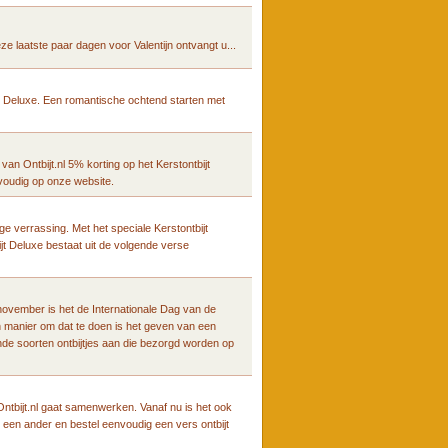
eze laatste paar dagen voor Valentijn ontvangt u...
jt Deluxe. Een romantische ochtend starten met
 van Ontbijt.nl 5% korting op het Kerstontbijt
nvoudig op onze website.
ige verrassing. Met het speciale Kerstontbijt
jt Deluxe bestaat uit de volgende verse
vember is het de Internationale Dag van de
n manier om dat te doen is het geven van een
lende soorten ontbijtjes aan die bezorgd worden op
ntbijt.nl gaat samenwerken. Vanaf nu is het ook
s een ander en bestel eenvoudig een vers ontbijt