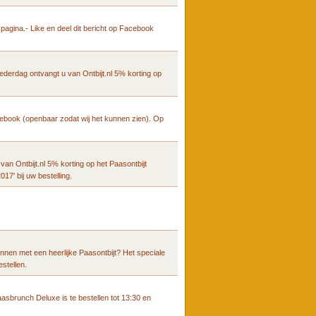
agina.- Like en deel dit bericht op Facebook
derdag ontvangt u van Ontbijt.nl 5% korting op
cebook (openbaar zodat wij het kunnen zien). Op
an Ontbijt.nl 5% korting op het Paasontbijt
7' bij uw bestelling.
nnen met een heerlijke Paasontbijt? Het speciale
estellen.
Paasbrunch Deluxe is te bestellen tot 13:30 en