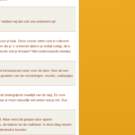
ar hebben wij dan ook een antwoord op!
oor je buik. Deze vezels zitten veel in volkoren
e je ‘s ochtends tijdens je ontbijt nuttigt, dit is
 vezels met je lichaam? Met onderstaande weetjes
 het kerstseizoen weer voor de deur. Voor de een
en genieten van de versieringen, muziek, cadeautjes
is de belangrijkste maaltijd van de dag. En voor
Maar je moet natuurlijk wel weten wat je eet. Dus
d. Maar werd dit gedaan door aparte
ns, de bakker en de melkboer. In deze blog nemen
ederlandse buurten.