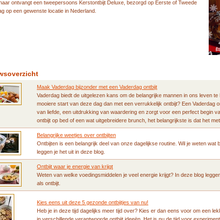
naar ontvangt een tweepersoons Kerstontbijt Deluxe, bezorgd op Eerste of Tweede
ag op een gewenste locatie in Nederland.
wsoverzicht
Maak Vaderdag bijzonder met een Vaderdag ontbijt
Vaderdag biedt de uitgelezen kans om de belangrijke mannen in ons leven te
mooiere start van deze dag dan met een verrukkelijk ontbijt? Een Vaderdag ont
van liefde, een uitdrukking van waardering en zorgt voor een perfect begin v
ontbijt op bed of een wat uitgebreidere brunch, het belangrijkste is dat het met
Belangrijke weetjes over ontbijten
Ontbijten is een belangrijk deel van onze dagelijkse routine. Wil je weten wat 
leggen je het uit in deze blog.
Ontbijt waar je energie van krijgt
Weten van welke voedingsmiddelen je veel energie krijgt? In deze blog leggen
als ontbijt.
Kies eens uit deze 5 gezonde ontbijtjes van nu!
Heb je in deze tijd dagelijks meer tijd over? Kies er dan eens voor om een lekk
in verschillende verantwoorde ontbijt ideeën. Het is nu de tijd voor experimen