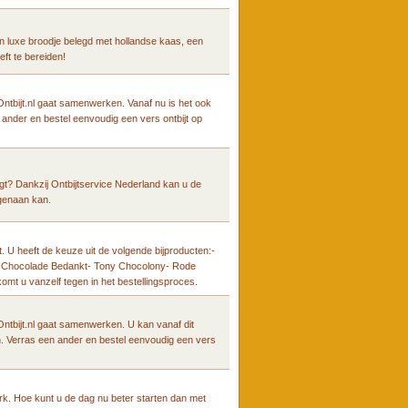
en luxe broodje belegd met hollandse kaas, een
oeft te bereiden!
ntbijt.nl gaat samenwerken. Vanaf nu is het ook
n ander en bestel eenvoudig een vers ontbijt op
rgt? Dankzij Ontbijtservice Nederland kan u de
tegenaan kan.
t. U heeft de keuze uit de volgende bijproducten:-
e Chocolade Bedankt- Tony Chocolony- Rode
omt u vanzelf tegen in het bestellingsproces.
ntbijt.nl gaat samenwerken. U kan vanaf dit
n. Verras een ander en bestel eenvoudig een vers
erk. Hoe kunt u de dag nu beter starten dan met