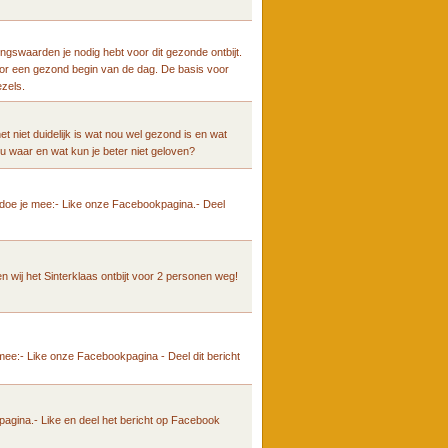
ngswaarden je nodig hebt voor dit gezonde ontbijt.
voor een gezond begin van de dag. De basis voor
ezels.
t niet duidelijk is wat nou wel gezond is en wat
ou waar en wat kun je beter niet geloven?
o doe je mee:- Like onze Facebookpagina.- Deel
en wij het Sinterklaas ontbijt voor 2 personen weg!
 mee:- Like onze Facebookpagina - Deel dit bericht
agina.- Like en deel het bericht op Facebook