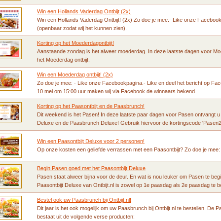
Win een Hollands Vaderdag Ontbijt (2x)
Win een Hollands Vaderdag Ontbijt! (2x) Zo doe je mee:- Like onze Facebookp
(openbaar zodat wij het kunnen zien).
Korting op het Moederdagontbijt!
Aanstaande zondag is het alweer moederdag. In deze laatste dagen voor Moe
het Moederdag ontbijt.
Win een Moederdag ontbijt! (2x)
Zo doe je mee: - Like onze Facebookpagina.- Like en deel het bericht op Fa
10 mei om 15:00 uur maken wij via Facebook de winnaars bekend.
Korting op het Paasontbijt en de Paasbrunch!
Dit weekend is het Pasen! In deze laatste paar dagen voor Pasen ontvangt u v
Deluxe en de Paasbrunch Deluxe! Gebruik hiervoor de kortingscode 'Pasen201
Win een Paasontbijt Deluxe voor 2 personen!
Op onze kosten een geliefde verrassen met een Paasontbijt? Zo doe je mee:
Begin Pasen goed met het Paasontbijt Deluxe
Pasen staat alweer bijna voor de deur. En wat is nou leuker om Pasen te begi
Paasontbijt Deluxe van Ontbijt.nl is zowel op 1e paasdag als 2e paasdag te b
Bestel ook uw Paasbrunch bij Ontbijt.nl!
Dit jaar is het ook mogelijk om uw Paasbrunch bij Ontbijt.nl te bestellen. De 
bestaat uit de volgende verse producten: