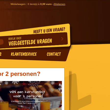
Winkelwagen : 0 item(s) à
0,00 euro
-
Afrekenen
or 2 personen?