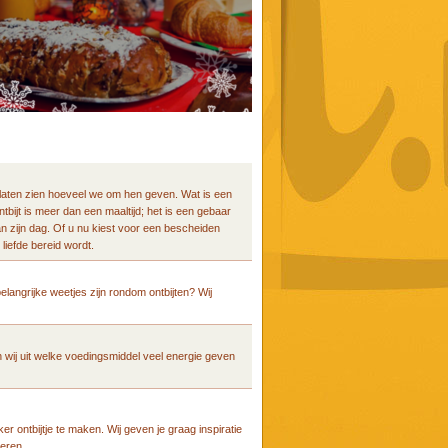
 laten zien hoeveel we om hen geven. Wat is een
bijt is meer dan een maaltijd; het is een gebaar
an zijn dag. Of u nu kiest voor een bescheiden
 liefde bereid wordt.
belangrijke weetjes zijn rondom ontbijten? Wij
 wij uit welke voedingsmiddel veel energie geven
er ontbijtje te maken. Wij geven je graag inspiratie
teren.