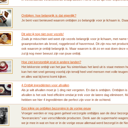
Ontbijten: hoe belangrijk is dat eigenlijk?
Je bent vast benieuwd waarom ontbijten zo belangrijk voor je lichaam is. Da
Dit wist jij nog niet over vezels!
Zoals je misschien wel weet zijn vezels belangrijk voor je lichaam, met name v
graanproducten als brood, roggebrood of havermout. Dit zijn nou net producten di
ook waarom je ontbijt belangrijk is. Maar waarom is dit zo en wat doen deze
zul jij nog meer bewust zijn van jouw ontbijt.
Hoe ziet kerstontbijt eruit in andere landen?
Het lekkerste ontbijt van het jaar Nu sinterklaas het land uit is staat meteen
kan het niet snel genoeg voorbij zijn terwijl heel veel mensen met volle teug
en alles wat bij kerst komt kijken.
4 Ontbijt ingrediënten voor afvallen
Als je wilt afvallen moet je 1 ding niet vergeten. En dat is ontbijten. Ontbijten 
afvallen is het ook heel efficiënt omdat je trek voor de latere dag elimineert. 
hebben we hier 4 ingrediënten die perfect zijn voor in de ochtend.
Een kijkje op ontbijten bezorging in de vorige eeuw
Vroeger werden er nog geen geheel verzorgde ontbijtjes aan de deur bezorg
‘’leveranciers’’ van verschillende producten. Denk aan de supermarkt-wage
we je mee in wat en hoe er in de vorige eeuw allemaal werd bezorgd in de N