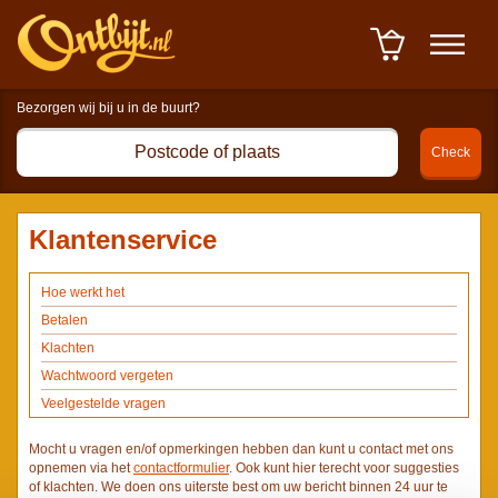
Winkelwagen : 0 item(s) à
0,00 euro
-
Afrekenen
Klantenservice
Hoe werkt het
Betalen
Klachten
Wachtwoord vergeten
Veelgestelde vragen
Mocht u vragen en/of opmerkingen hebben dan kunt u contact met ons
opnemen via het
contactformulier
. Ook kunt hier terecht voor suggesties
of klachten. We doen ons uiterste best om uw bericht binnen 24 uur te