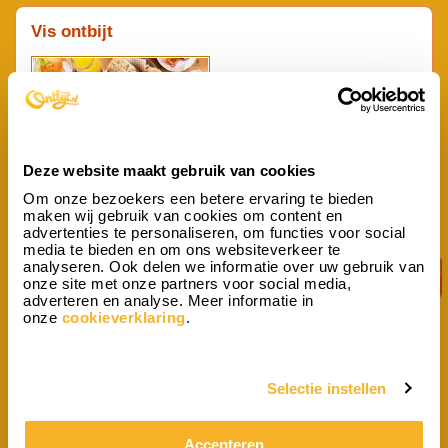
Vis ontbijt
Deze website maakt gebruik van cookies
Om onze bezoekers een betere ervaring te bieden
Wilt u 's ochtends eens iets anders eten dan normaal? Gaat u een
maken wij gebruik van cookies om content en
feestelijk dag tegemoet of wilt u iemand verrassen met een bijzonder
advertenties te personaliseren, om functies voor social
ontbijt? Wij bieden speciaal voor de vis liefhebber een smakelijk...
media te bieden en om ons websiteverkeer te
vanaf p.p.
analyseren. Ook delen we informatie over uw gebruik van
28,13
onze site met onze partners voor social media,
adverteren en analyse. Meer informatie in
onze
cookieverklaring
.
Kinderontbijt
Selectie instellen
Accepteren