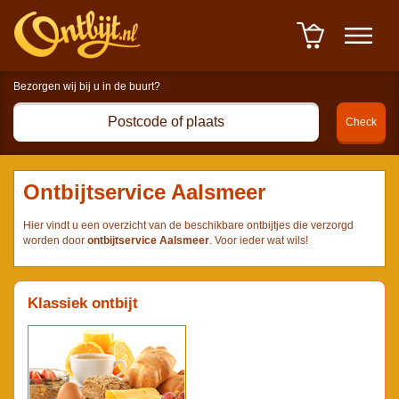
Winkelwagen : 0 item(s) à
0,00 euro
-
Afrekenen
Ontbijtservice Aalsmeer
Hier vindt u een overzicht van de beschikbare ontbijtjes die verzorgd
worden door
ontbijtservice Aalsmeer
. Voor ieder wat wils!
Klassiek ontbijt