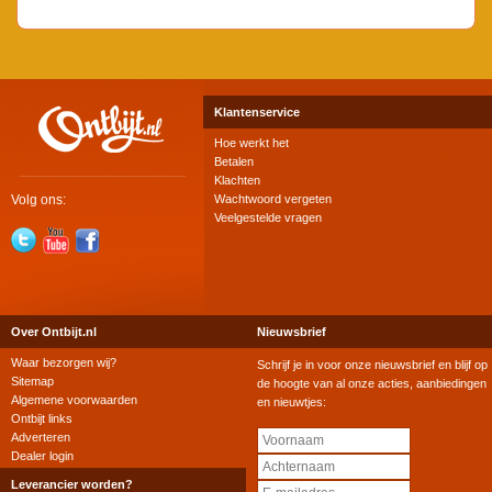
Klantenservice
Hoe werkt het
Betalen
Klachten
Volg ons:
Wachtwoord vergeten
Veelgestelde vragen
Over Ontbijt.nl
Nieuwsbrief
Waar bezorgen wij?
Schrijf je in voor onze nieuwsbrief en blijf op
Sitemap
de hoogte van al onze acties, aanbiedingen
Algemene voorwaarden
en nieuwtjes:
Ontbijt links
Adverteren
Dealer login
Leverancier worden?