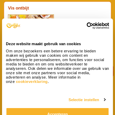
Vis ontbijt
Deze website maakt gebruik van cookies
Om onze bezoekers een betere ervaring te bieden
Wilt u 's ochtends eens iets anders eten dan normaal? Gaat u een
maken wij gebruik van cookies om content en
feestelijk dag tegemoet of wilt u iemand verrassen met een bijzonder
advertenties te personaliseren, om functies voor social
ontbijt? Wij bieden speciaal voor de vis liefhebber een smakelijk...
media te bieden en om ons websiteverkeer te
vanaf p.p.
analyseren. Ook delen we informatie over uw gebruik van
28,13
onze site met onze partners voor social media,
adverteren en analyse. Meer informatie in
onze
cookieverklaring
.
Kinderontbijt
Selectie instellen
Accepteren