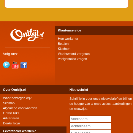
Klantenservice
Hoe werkt het
Betalen
Klachten
Volg ons:
Wachtwoord vergeten
Veelgestelde vragen
Over Ontbijt.nl
Nieuwsbrief
Waar bezorgen wij?
Schrijf je in voor onze nieuwsbrief en blijf op
Sitemap
de hoogte van al onze acties, aanbiedingen
Algemene voorwaarden
en nieuwtjes:
Ontbijt links
Adverteren
Dealer login
Leverancier worden?