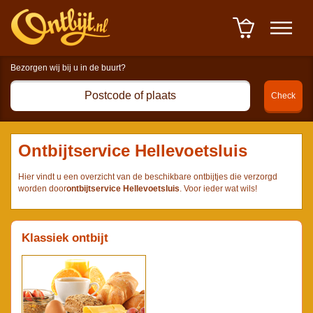
Winkelwagen : 0 item(s) à
0,00 euro
-
Afrekenen
Ontbijtservice Hellevoetsluis
Hier vindt u een overzicht van de beschikbare ontbijtjes die verzorgd
worden door
ontbijtservice Hellevoetsluis
. Voor ieder wat wils!
Klassiek ontbijt