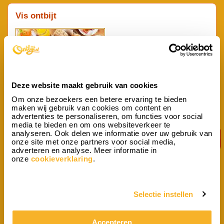
Vis ontbijt
Deze website maakt gebruik van cookies
Om onze bezoekers een betere ervaring te bieden
Wilt u 's ochtends eens iets anders eten dan normaal? Gaat u een
maken wij gebruik van cookies om content en
feestelijk dag tegemoet of wilt u iemand verrassen met een bijzonder
advertenties te personaliseren, om functies voor social
ontbijt? Wij bieden speciaal voor de vis liefhebber een smakelijk...
media te bieden en om ons websiteverkeer te
vanaf p.p.
analyseren. Ook delen we informatie over uw gebruik van
28,13
onze site met onze partners voor social media,
adverteren en analyse. Meer informatie in
onze
cookieverklaring
.
Kinderontbijt
Selectie instellen
Accepteren