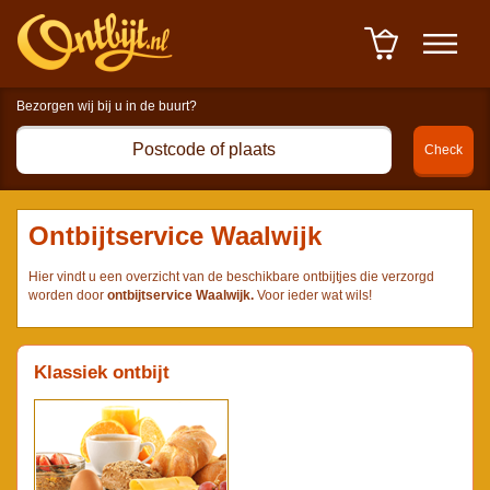
Winkelwagen : 0 item(s) à
0,00 euro
-
Afrekenen
Ontbijtservice Waalwijk
Hier vindt u een overzicht van de beschikbare ontbijtjes die verzorgd
worden door
ontbijtservice Waalwijk.
Voor ieder wat wils!
Klassiek ontbijt