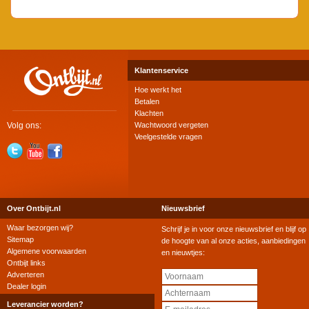
Klantenservice
Hoe werkt het
Betalen
Klachten
Volg ons:
Wachtwoord vergeten
Veelgestelde vragen
Over Ontbijt.nl
Nieuwsbrief
Waar bezorgen wij?
Schrijf je in voor onze nieuwsbrief en blijf op
Sitemap
de hoogte van al onze acties, aanbiedingen
Algemene voorwaarden
en nieuwtjes:
Ontbijt links
Adverteren
Dealer login
Leverancier worden?