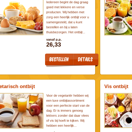
Iedereen begint de dag graag
goed met lekkere en verse
producten. Wij hebben met
zorg een heerlijk ontbijt voor u
samengesteld, dat u kunt
bestellen en bij u laten
thuisbezorgen. Het ontbijt...
vanaf p.p.
26,33
etarisch ontbijt
Vis ontbijt
Voor de vegetariër hebben wij
een luxe ontbijtassortiment
voor een perfecte start van de
dag. Er is immers genoeg
lekkers zonder dat daar vlees
of vis bij hoeft te kijken. Wij
hebben een heerlijk...