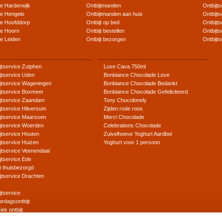
ce Harderwijk
Ontbijtmanden
Ontbijt
ce Hengelo
Ontbijtmanden aan huis
Ontbijt
ce Hoofddorp
Ontbijt op bed
Ontbijts
ce Hoorn
Ontbijt bestellen
Ontbijt
ce Leiden
Ontbijt bezorgen
Ontbijt
jtservice Zutphen
Luxe Cava 750ml
jtservice Uden
Bonbiance Chocolade Love
jtservice Wageningen
Bonbiance Chocolade Bedankt
jtservice Boxmeer
Bonbiance Chocolade Gefeliciteerd
ijtservice Zaandam
Tony Chocolonely
jtservice Hilversum
Zijden rode roos
jtservice Maarssen
Merci Chocolade
jtservice Woerden
Celebrations Chocolade
jtservice Houten
Zuivelhoeve Yoghurt Aardbei
jtservice Huizen
Yoghurt voor 1 persoon
jtservice Veenendaal
jtservice Ede
jt thuisbezorgd
jtservice Drachten
s
jtservice
ardagsontbijt
iek ontbijt
 ontbijt