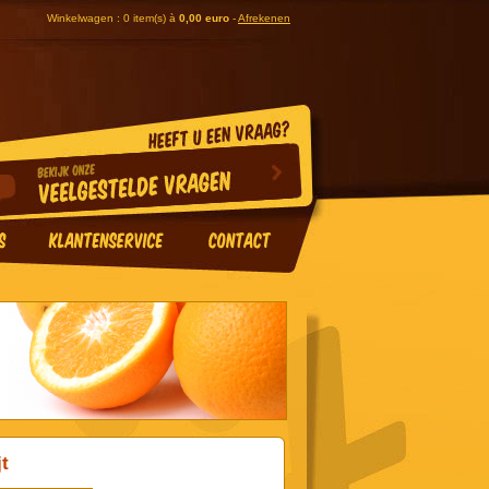
Winkelwagen : 0 item(s) à
0,00 euro
-
Afrekenen
jt