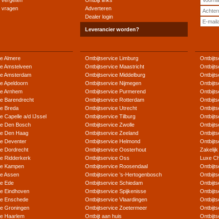
 vergeten
Ontbijt links
e vragen
Adverteren
Dealer login
Leverancier worden?
ce Almere
Ontbijtservice Limburg
Ontbijts
ce Amstelveen
Ontbijtservice Maastricht
Ontbijt
ice Amsterdam
Ontbijtservice Middelburg
Ontbijts
ce Apeldoorn
Ontbijtservice Nijmegen
Ontbijt
ice Arnhem
Ontbijtservice Purmerend
Ontbijts
ce Barendrecht
Ontbijtservice Rotterdam
Ontbijt
ce Breda
Ontbijtservice Utrecht
Ontbijts
ce Capelle a/d IJssel
Ontbijtservice Tilburg
Ontbijt
ice Den Bosch
Ontbijtservice Zwolle
Ontbijts
ice Den Haag
Ontbijtservice Zeeland
Ontbijts
ce Deventer
Ontbijtservice Helmond
Ontbijt
ce Dordrecht
Ontbijtservice Oosterhout
Zakelijk
ce Ridderkerk
Ontbijtservice Oss
Luxe Ch
ice Kampen
Ontbijtservice Roosendaal
Ontbijts
ce Assen
Ontbijtservice ’s-Hertogenbosch
Ontbijt
ce Ede
Ontbijtservice Schiedam
Ontbijt
ce Eindhoven
Ontbijtservice Spijkenisse
Ontbijts
ice Enschede
Ontbijtservice Vlaardingen
Ontbijt
ce Groningen
Ontbijtservice Zoetermeer
Ontbijts
ce Haarlem
Ontbijt aan huis
Ontbijt