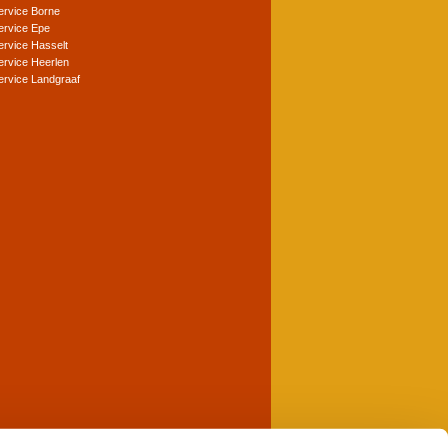
service Borne
service Epe
ervice Hasselt
service Heerlen
service Landgraaf