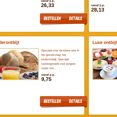
vanaf p.p.
26,33
vanaf p.p.
28,13
derontbijt
Luxe ontbij
Speciaal voor de kleine eter in
het gezelschap: het
kinderontbijt. Speciaal
samengesteld voor jongste
onder ons...
vanaf p.p.
9,75