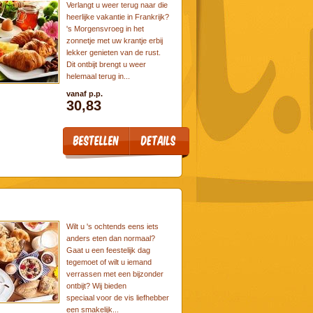
Verlangt u weer terug naar die
heerlijke vakantie in Frankrijk?
's Morgensvroeg in het
zonnetje met uw krantje erbij
lekker genieten van de rust.
Dit ontbijt brengt u weer
helemaal terug in...
vanaf p.p.
30,83
Wilt u 's ochtends eens iets
anders eten dan normaal?
Gaat u een feestelijk dag
tegemoet of wilt u iemand
verrassen met een bijzonder
ontbijt? Wij bieden
speciaal voor de vis liefhebber
een smakelijk...