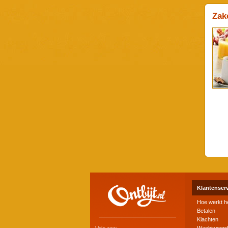
Zake
Klantenser
Hoe werkt h
Betalen
Klachten