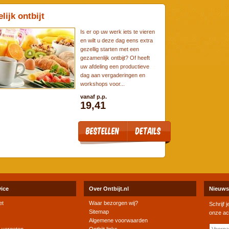
lijk ontbijt
Is er op uw werk iets te vieren
en wilt u deze dag eens extra
gezellig starten met een
gezamenlijk ontbijt? Of heeft
uw afdeling een productieve
dag aan vergaderingen en
workshops voor...
vanaf p.p.
19,41
vice
Over Ontbijt.nl
Nieuws
et
Waar bezorgen wij?
Schrijf 
Sitemap
onze ac
Algemene voorwaarden