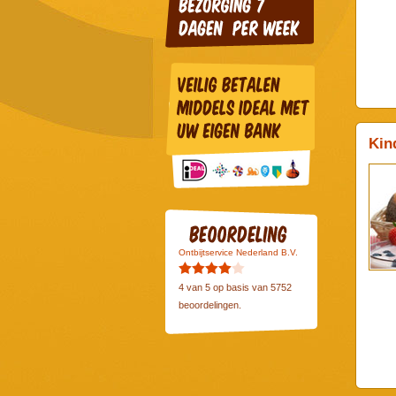
Kin
Ontbijtservice Nederland B.V.
4
van
5
op basis van
5752
beoordelingen.