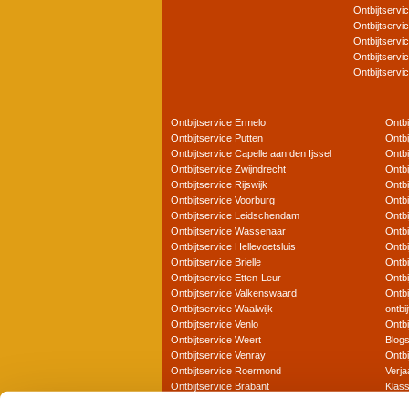
Ontbijtservi
Ontbijtservi
Ontbijtservi
Ontbijtservi
Ontbijtservi
Ontbijtservice Ermelo
Ontbi
Ontbijtservice Putten
Ontbi
Ontbijtservice Capelle aan den Ijssel
Ontbi
Ontbijtservice Zwijndrecht
Ontbi
Ontbijtservice Rijswijk
Ontb
Ontbijtservice Voorburg
Ontbi
Ontbijtservice Leidschendam
Ontbi
Ontbijtservice Wassenaar
Ontbi
Ontbijtservice Hellevoetsluis
Ontbi
Ontbijtservice Brielle
Ontbi
Ontbijtservice Etten-Leur
Ontbi
Ontbijtservice Valkenswaard
Ontbi
Ontbijtservice Waalwijk
ontbi
Ontbijtservice Venlo
Ontbi
Ontbijtservice Weert
Blog
Ontbijtservice Venray
Ontbi
Ontbijtservice Roermond
Verja
Ontbijtservice Brabant
Klass
Ontbijtservice Zuid-Holland
Frans