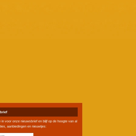
brief
je in voor onze nieuwsbrief en blijf op de hoogte van al
ties, aanbiedingen en nieuwtjes: