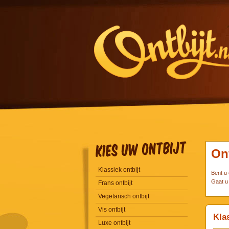
On
Klassiek ontbijt
Bent u 
Gaat u 
Frans ontbijt
Vegetarisch ontbijt
Vis ontbijt
Klas
Luxe ontbijt