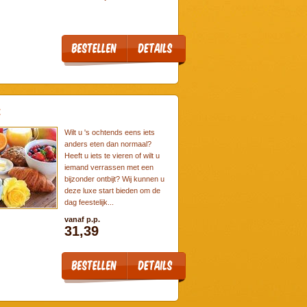
t
Wilt u 's ochtends eens iets
anders eten dan normaal?
Heeft u iets te vieren of wilt u
iemand verrassen met een
bijzonder ontbijt? Wij kunnen u
deze luxe start bieden om de
dag feestelijk...
vanaf p.p.
31,39