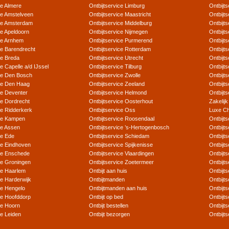
ce Almere
Ontbijtservice Limburg
Ontbijts
ce Amstelveen
Ontbijtservice Maastricht
Ontbijt
ice Amsterdam
Ontbijtservice Middelburg
Ontbijts
ce Apeldoorn
Ontbijtservice Nijmegen
Ontbijt
ice Arnhem
Ontbijtservice Purmerend
Ontbijts
ce Barendrecht
Ontbijtservice Rotterdam
Ontbijt
ce Breda
Ontbijtservice Utrecht
Ontbijts
ce Capelle a/d IJssel
Ontbijtservice Tilburg
Ontbijt
ice Den Bosch
Ontbijtservice Zwolle
Ontbijts
ice Den Haag
Ontbijtservice Zeeland
Ontbijts
ce Deventer
Ontbijtservice Helmond
Ontbijt
ce Dordrecht
Ontbijtservice Oosterhout
Zakelijk
ce Ridderkerk
Ontbijtservice Oss
Luxe Ch
ice Kampen
Ontbijtservice Roosendaal
Ontbijts
ce Assen
Ontbijtservice ’s-Hertogenbosch
Ontbijt
ce Ede
Ontbijtservice Schiedam
Ontbijt
ce Eindhoven
Ontbijtservice Spijkenisse
Ontbijts
ice Enschede
Ontbijtservice Vlaardingen
Ontbijt
ce Groningen
Ontbijtservice Zoetermeer
Ontbijts
ce Haarlem
Ontbijt aan huis
Ontbijt
ce Harderwijk
Ontbijtmanden
Ontbijt
ce Hengelo
Ontbijtmanden aan huis
Ontbijt
ce Hoofddorp
Ontbijt op bed
Ontbijts
ce Hoorn
Ontbijt bestellen
Ontbijt
ce Leiden
Ontbijt bezorgen
Ontbijt