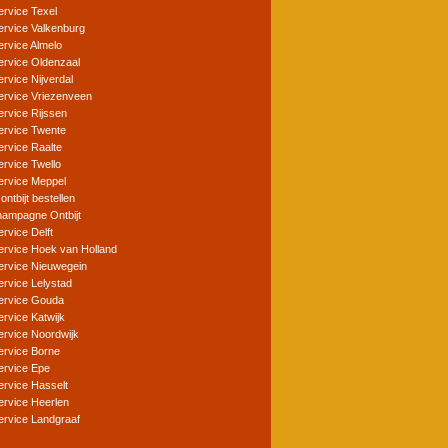
ervice Texel
service Valkenburg
ervice Almelo
service Oldenzaal
ervice Nijverdal
service Vriezenveen
ervice Rijssen
service Twente
ervice Raalte
ervice Twello
service Meppel
 ontbijt bestellen
ampagne Ontbijt
ervice Delft
service Hoek van Holland
service Nieuwegein
ervice Lelystad
service Gouda
ervice Katwijk
service Noordwijk
service Borne
service Epe
ervice Hasselt
service Heerlen
service Landgraaf