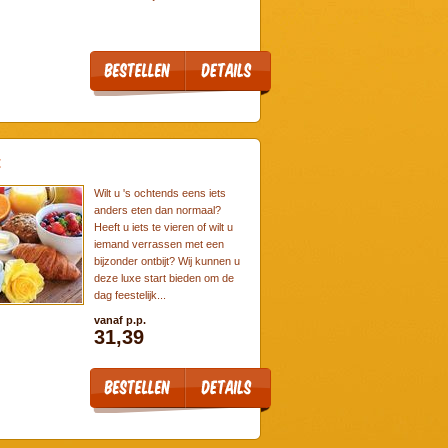
t
Wilt u 's ochtends eens iets
anders eten dan normaal?
Heeft u iets te vieren of wilt u
iemand verrassen met een
bijzonder ontbijt? Wij kunnen u
deze luxe start bieden om de
dag feestelijk...
vanaf p.p.
31,39