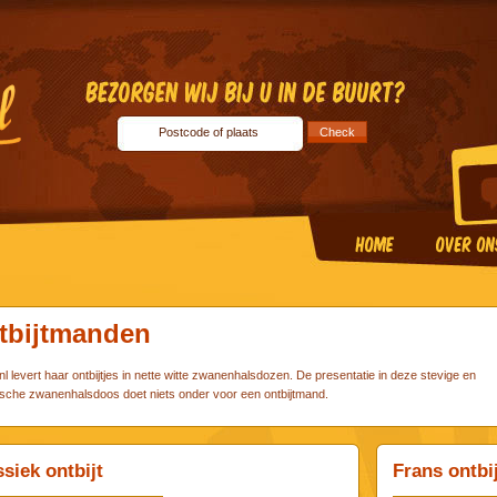
tbijtmanden
.nl levert haar ontbijtjes in nette witte zwanenhalsdozen. De presentatie in deze stevige en
ische zwanenhalsdoos doet niets onder voor een ontbijtmand.
siek ontbijt
Frans ontbi