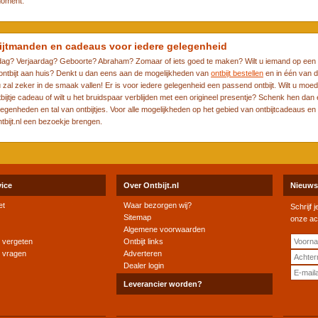
moment.
ijtmanden en cadeaus voor iedere gelegenheid
ag? Verjaardag? Geboorte? Abraham? Zomaar of iets goed te maken? Wilt u iemand op een 
 ontbijt aan huis? Denkt u dan eens aan de mogelijkheden van
ontbijt bestellen
en in één van d
zal zeker in de smaak vallen! Er is voor iedere gelegenheid een passend ontbijt. Wilt u moe
bijtje cadeau of wilt u het bruidspaar verblijden met een origineel presentje? Schenk hen dan 
egenheden en tal van ontbijtjes. Voor alle mogelijkheden op het gebied van ontbijtcadeaus en 
bijt.nl een bezoekje brengen.
vice
Over Ontbijt.nl
Nieuws
et
Waar bezorgen wij?
Schrijf 
Sitemap
onze ac
Algemene voorwaarden
 vergeten
Ontbijt links
e vragen
Adverteren
Dealer login
Leverancier worden?