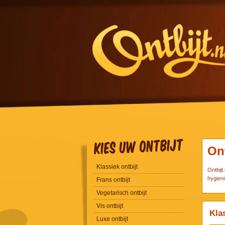
On
Klassiek ontbijt
Ontbijt
hygien
Frans ontbijt
Vegetarisch ontbijt
Vis ontbijt
Klas
Luxe ontbijt