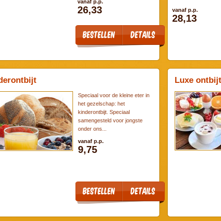
vanaf p.p.
26,33
vanaf p.p.
28,13
derontbijt
Luxe ontbij
Speciaal voor de kleine eter in
het gezelschap: het
kinderontbijt. Speciaal
samengesteld voor jongste
onder ons...
vanaf p.p.
9,75