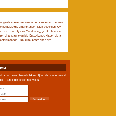
originele manier verwennen en verrassen met een
e nostalgische ontbijtmanden laten bezorgen. Uw
der verrassen tijdens Moederdag, geeft u haar dan
een champagne ontbijt. En zo kunt u kiezen uit tal
ontbijtmanden, kunt u het beste onze site
brief
je in voor onze nieuwsbrief en blijf op de hoogte van al
ties, aanbiedingen en nieuwtjes: