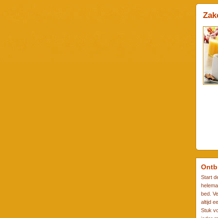
Zake
Ontb
Start d
helemaa
bed. Ve
altijd e
Stuk vo