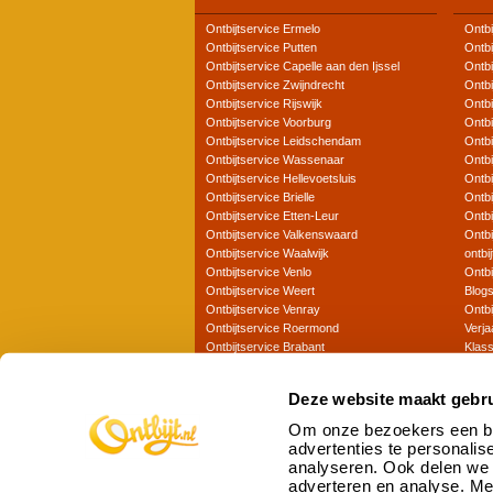
Ontbijtservice Ermelo
Ontbi
Ontbijtservice Putten
Ontbi
Ontbijtservice Capelle aan den Ijssel
Ontbi
Ontbijtservice Zwijndrecht
Ontbi
Ontbijtservice Rijswijk
Ontb
Ontbijtservice Voorburg
Ontbi
Ontbijtservice Leidschendam
Ontbi
Ontbijtservice Wassenaar
Ontbi
Ontbijtservice Hellevoetsluis
Ontbi
Ontbijtservice Brielle
Ontbi
Ontbijtservice Etten-Leur
Ontbi
Ontbijtservice Valkenswaard
Ontbi
Ontbijtservice Waalwijk
ontbi
Ontbijtservice Venlo
Ontbi
Ontbijtservice Weert
Blog
Ontbijtservice Venray
Ontbi
Ontbijtservice Roermond
Verja
Ontbijtservice Brabant
Klass
Ontbijtservice Zuid-Holland
Frans
Ontbijtservice Gelderland
Veget
Deze website maakt gebru
Ontbijtservice Noord-Holland
Vis on
Ontbijtservice Overijssel
Kinde
Om onze bezoekers een bet
Ontbijtservice Flevoland
Luxe 
advertenties te personalis
Ontbijtservice Aalsmeer
Zakeli
analyseren. Ook delen we 
Ontbijtservice Doetinchem
Luxe
adverteren en analyse. Me