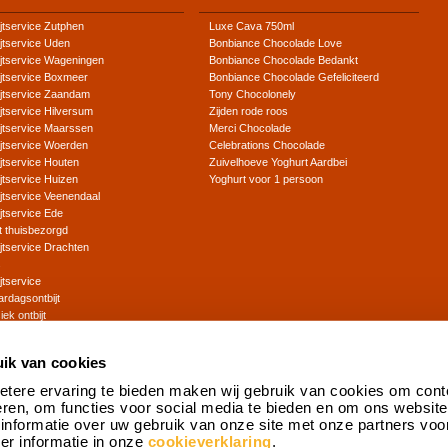
jtservice Zutphen
Luxe Cava 750ml
jtservice Uden
Bonbiance Chocolade Love
jtservice Wageningen
Bonbiance Chocolade Bedankt
jtservice Boxmeer
Bonbiance Chocolade Gefeliciteerd
ijtservice Zaandam
Tony Chocolonely
jtservice Hilversum
Zijden rode roos
jtservice Maarssen
Merci Chocolade
jtservice Woerden
Celebrations Chocolade
jtservice Houten
Zuivelhoeve Yoghurt Aardbei
jtservice Huizen
Yoghurt voor 1 persoon
jtservice Veenendaal
jtservice Ede
jt thuisbezorgd
jtservice Drachten
s
jtservice
ardagsontbijt
iek ontbijt
 ontbijt
arisch ontbijt
ik van cookies
tbijt
rontbijt
ere ervaring te bieden maken wij gebruik van cookies om cont
ontbijt
eren, om functies voor social media te bieden en om ons website
jk ontbijt
informatie over uw gebruik van onze site met onze partners voor
 Champagne 375ml
er informatie in onze
cookieverklaring
.