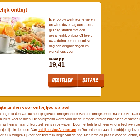
lijk ontbijt
Is er op uw werk iets te vieren
en wilt u deze dag eens extra
gezellig starten met een
gezamenlijk ontbijt? Of heeft
uw afdeling een productieve
dag aan vergaderingen en
workshops voor...
vanaf p.p.
19,41
ijtmanden voor ontbijtjes op bed
e dag met één van de heerlijk gevulde ontbijtmanden van een ontbijtservice naar keuze. Kan 
l niets voor te doen. De ontbijtmand wordt voor de deur afgeleverd en kunt alleen of samen m
rras hem of haar of leg u zelf eens in de watten. Door het hele land heen vindt u bedrijven di
entje bij u in de buurt. Van
ontbijtservice Amsterdam
en Rotterdam tot aan de ontbijtjes geleve
or stuk zorgen zij voor een feestelijk begin van de dag. Met liefde en passie voor het ontbijt