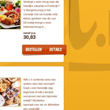
Verlangt u weer terug naar die
heerlijke vakantie in Frankrijk?
's Morgensvroeg in het
zonnetje met uw krantje erbij
lekker genieten van de rust.
Dit ontbijt brengt u weer
helemaal terug in...
vanaf p.p.
30,83
Wilt u 's ochtends eens iets
anders eten dan normaal?
Gaat u een feestelijk dag
tegemoet of wilt u iemand
verrassen met een bijzonder
ontbijt? Wij bieden
speciaal voor de vis liefhebber
een smakelijk...