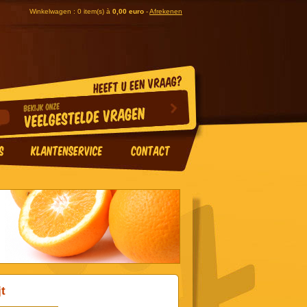
Winkelwagen : 0 item(s) à
0,00 euro
-
Afrekenen
jt