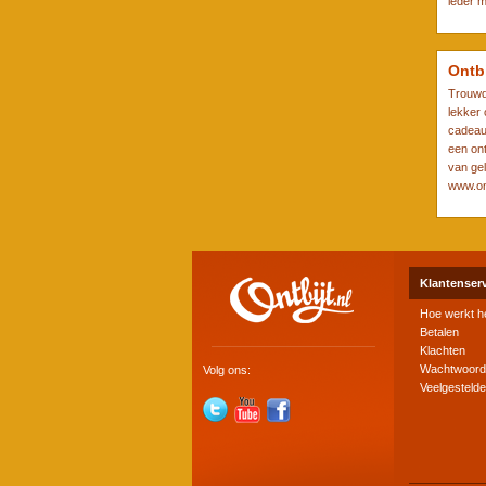
ieder 
Ontb
Trouwd
lekker
cadeau 
een ont
van gel
www.ont
Klantenser
Hoe werkt h
Betalen
Klachten
Wachtwoord
Volg ons:
Veelgesteld