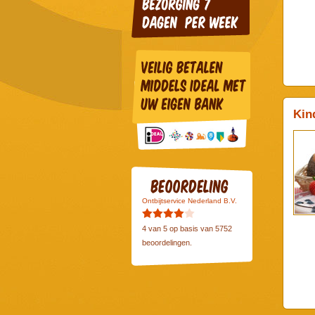
Kin
Ontbijtservice Nederland B.V.
4
van
5
op basis van
5752
beoordelingen.