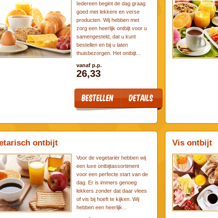
Iedereen begint de dag graag
goed met lekkere en verse
producten. Wij hebben met
zorg een heerlijk ontbijt voor u
samengesteld, dat u kunt
bestellen en bij u laten
thuisbezorgen. Het ontbijt...
vanaf p.p.
26,33
etarisch ontbijt
Vis ontbijt
Voor de vegetariër hebben wij
een luxe ontbijtassortiment
voor een perfecte start van de
dag. Er is immers genoeg
lekkers zonder dat daar vlees
of vis bij hoeft te kijken. Wij
hebben een heerlijk...