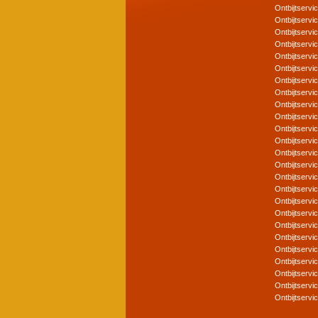
Ontbijtservi
Ontbijtservi
Ontbijtserv
Ontbijtservi
Ontbijtserv
Ontbijtservi
Ontbijtservi
Ontbijtservi
Ontbijtserv
Ontbijtserv
Ontbijtservi
Ontbijtservi
Ontbijtservi
Ontbijtserv
Ontbijtservi
Ontbijtservi
Ontbijtservi
Ontbijtserv
Ontbijtservi
Ontbijtservi
Ontbijtservi
Ontbijtservi
Ontbijtservi
Ontbijtservi
Ontbijtservi