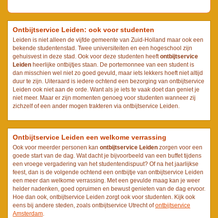
Ontbijtservice Leiden: ook voor studenten
Leiden is niet alleen de vijfde gemeente van Zuid-Holland maar ook een
bekende studentenstad. Twee universiteiten en een hogeschool zijn
gehuisvest in deze stad. Ook voor deze studenten heeft
ontbijtservice
Leiden
heerlijke ontbijtjes staan. De portemonnee van een student is
dan misschien wel niet zo goed gevuld, maar iets lekkers hoeft niet altijd
duur te zijn. Uiteraard is iedere ochtend een bezorging van ontbijtservice
Leiden ook niet aan de orde. Want als je iets te vaak doet dan geniet je
niet meer. Maar er zijn momenten genoeg voor studenten wanneer zij
zichzelf of een ander mogen trakteren via ontbijtservice Leiden.
Ontbijtservice Leiden een welkome verrassing
Ook voor meerder personen kan
ontbijtservice Leiden
zorgen voor een
goede start van de dag. Wat dacht je bijvoorbeeld van een buffet tijdens
een vroege vergadering van het studentendispuut? Of na het jaarlijkse
feest, dan is de volgende ochtend een ontbijtje van ontbijtservice Leiden
een meer dan welkome verrassing. Met een gevulde maag kan je weer
helder nadenken, goed opruimen en bewust genieten van de dag ervoor.
Hoe dan ook, ontbijtservice Leiden zorgt ook voor studenten. Kijk ook
eens bij andere steden, zoals ontbijtservice Utrecht of
ontbijtservice
Amsterdam
.