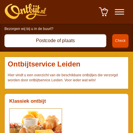
Winkelwagen : 0 item(s) à
0,00 euro
-
Afrekenen
Ontbijtservice Leiden
Hier vindt u een overzicht van de beschikbare ontbijtjes die verzorgd
worden door ontbijtservice Leiden. Voor ieder wat wils!
Klassiek ontbijt