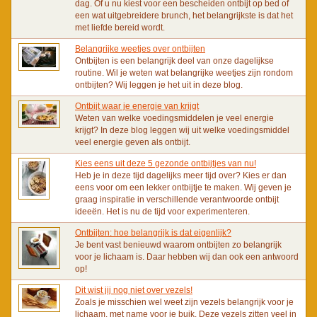
dag. Of u nu kiest voor een bescheiden ontbijt op bed of
een wat uitgebreidere brunch, het belangrijkste is dat het
met liefde bereid wordt.
Belangrijke weetjes over ontbijten
Ontbijten is een belangrijk deel van onze dagelijkse
routine. Wil je weten wat belangrijke weetjes zijn rondom
ontbijten? Wij leggen je het uit in deze blog.
Ontbijt waar je energie van krijgt
Weten van welke voedingsmiddelen je veel energie
krijgt? In deze blog leggen wij uit welke voedingsmiddel
veel energie geven als ontbijt.
Kies eens uit deze 5 gezonde ontbijtjes van nu!
Heb je in deze tijd dagelijks meer tijd over? Kies er dan
eens voor om een lekker ontbijtje te maken. Wij geven je
graag inspiratie in verschillende verantwoorde ontbijt
ideeën. Het is nu de tijd voor experimenteren.
Ontbijten: hoe belangrijk is dat eigenlijk?
Je bent vast benieuwd waarom ontbijten zo belangrijk
voor je lichaam is. Daar hebben wij dan ook een antwoord
op!
Dit wist jij nog niet over vezels!
Zoals je misschien wel weet zijn vezels belangrijk voor je
lichaam, met name voor je buik. Deze vezels zitten veel in