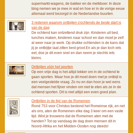
supermarkt-wagens, de bakker en de melkboer. In deze
blog nemen we je mee in wat en hoe er in de vorige eeuw
allemaal werd bezorgd in de Nederlandse buurten.
3 redenen waarom ontbijten s'ochtends de beste start is
van de dag
De ochtend kan ontzettend druk zijn. Kinderen uit bed,
lunches maken, kinderen naar school en dan moet je zelf
al weer naar je werk. Op drukke ochtenden is de kans dat
jij je ontbijtje laat zitten best groot.En als je dan toch iets
eet, doe je dit even snel en dan neem je slechts iets
kleins.
Ontbijten vóór het sporten
Op een vrije dag is het altijd lekker om in de ochtend te
gaan sporten. Maar hoe je dit moet doen met je ontbijt is
een veelgestelde vraag. Zo nu en dan hoor je wel eens
dat mensen het fijner vinden om niet te eten als ze in de
ochtend sporten. Dit is niet altijd een even goed plan.
Ontbijten in de tijd van de Romeinen
Rond 753 voor Christus bestond het Romeinse rijk, en net
als ons, aten de Romeinen elke dag 3 keer om een vaste
tijd. Wist je trouwens dat de Romeinen aten met de
handen? Tot op vandaag de dag doen mensen dit in
Noord-Afrika en het Midden-Oosten nog steeds!