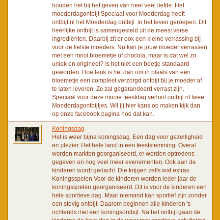
houden het bij het geven van heel veel liefde. Het
moederdagontbijt Speciaal voor Moederdag heeft
ontbijt.nl het Moederdag ontbijt in het leven geroepen. Dit
heerlijke ontbijt is samengesteld uit de meest verse
ingrediënten. Daarbij zit er ook een kleine verrassing bij
voor de liefste moeders. Nu kan je jouw moeder verrassen
met een mooi bloemetje of chocola, maar is dat wel zo
uniek en origineel? Is het niet een beetje standaard
geworden. Hoe leuk is het dan om in plaats van een
bloemetje een compleet verzorgd ontbijt bij je moeder af
te laten leveren. Ze zal gegarandeerd verrast zijn.
Speciaal voor deze mooie feestdag verloot ontbijt.nl twee
Moederdagontbijtjes. Wil jij hier kans op maken kijk dan
op onze facebook pagina hoe dat kan.
Koningsdag
Het is weer bijna koningsdag. Een dag voor gezelligheid
en plezier. Het hele land in een feeststemming. Overal
worden markten georganiseerd, er worden optredens
gegeven en nog veel meer evenementen. Ook aan de
kinderen wordt gedacht. Die krijgen zelfs wat extras.
Koningsspelen Voor de kinderen worden ieder jaar de
koningsspelen georganiseerd. Dit is voor de kinderen een
hele sportieve dag. Maar niemand kan sportief zijn zonder
een stevig ontbijt. Daarom beginnen alle kinderen 's
ochtends met een koningsontbijt. Na het ontbijt gaan de