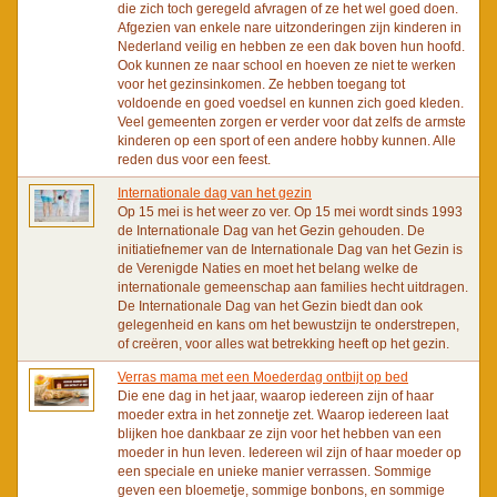
die zich toch geregeld afvragen of ze het wel goed doen.
Afgezien van enkele nare uitzonderingen zijn kinderen in
Nederland veilig en hebben ze een dak boven hun hoofd.
Ook kunnen ze naar school en hoeven ze niet te werken
voor het gezinsinkomen. Ze hebben toegang tot
voldoende en goed voedsel en kunnen zich goed kleden.
Veel gemeenten zorgen er verder voor dat zelfs de armste
kinderen op een sport of een andere hobby kunnen. Alle
reden dus voor een feest.
Internationale dag van het gezin
Op 15 mei is het weer zo ver. Op 15 mei wordt sinds 1993
de Internationale Dag van het Gezin gehouden. De
initiatiefnemer van de Internationale Dag van het Gezin is
de Verenigde Naties en moet het belang welke de
internationale gemeenschap aan families hecht uitdragen.
De Internationale Dag van het Gezin biedt dan ook
gelegenheid en kans om het bewustzijn te onderstrepen,
of creëren, voor alles wat betrekking heeft op het gezin.
Verras mama met een Moederdag ontbijt op bed
Die ene dag in het jaar, waarop iedereen zijn of haar
moeder extra in het zonnetje zet. Waarop iedereen laat
blijken hoe dankbaar ze zijn voor het hebben van een
moeder in hun leven. Iedereen wil zijn of haar moeder op
een speciale en unieke manier verrassen. Sommige
geven een bloemetje, sommige bonbons, en sommige