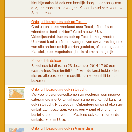
hier bijvoorbeeld ook een heerlijk doosje bonbons, cava
of zijden roos aan toevoegen. Klik en bestel snel voor uw
Secretaresse!
Ontbijt.nl bezorgt nu ook op Texel!!!
Gaat u een lekker weekend naar Texel, of heeft u er
vrienden of familie zitten? Goed nieuws!! Uw
Valentijnsontbijt kan nu ook op Texel bezorgt worden!!
Uiteraard kunt u of de ontvangers van uw verrassing ook
van alle andere ontbijtsoorten genieten, of het nu gaat om
Klassiek, luxe, vegetarisch, het is allemaal mogelijk.
Kerstontbijt deluxe
Bestel nog tot dinsdag 23 december 2014 17:00 een
(verrassings-)kerstontbijt! *I.v.m. de kerstdrukte is het
niet op alle postcodes mogelijk een kerstontbijt te laten
bezorgen*
Ontbijt.nl bezorgt nu ook in Utrecht
Met veel plezier verwelkomen wij wederom een nieuwe
cateraar die met Ontbijt.nl gaat samenwerken. U kunt nu
ook in Utrecht, Nieuwegein, Culemborg en omstreken uw
ontbijt laten bezorgen. Verras een vriend of vriendin en
bestel snel en eenvoudig. Maak nu ook kennins met de
ontbijtservice in Utrecht.
Ontbijt.nl bezorgt nu ook in Amsterdam