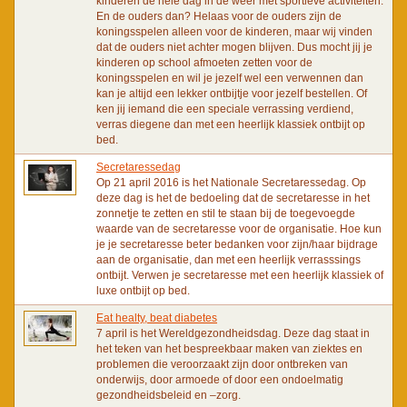
kinderen de hele dag in de weer met sportieve activiteiten.
En de ouders dan? Helaas voor de ouders zijn de
koningsspelen alleen voor de kinderen, maar wij vinden
dat de ouders niet achter mogen blijven. Dus mocht jij je
kinderen op school afmoeten zetten voor de
koningsspelen en wil je jezelf wel een verwennen dan
kan je altijd een lekker ontbijtje voor jezelf bestellen. Of
ken jij iemand die een speciale verrassing verdiend,
verras diegene dan met een heerlijk klassiek ontbijt op
bed.
Secretaressedag
Op 21 april 2016 is het Nationale Secretaressedag. Op
deze dag is het de bedoeling dat de secretaresse in het
zonnetje te zetten en stil te staan bij de toegevoegde
waarde van de secretaresse voor de organisatie. Hoe kun
je je secretaresse beter bedanken voor zijn/haar bijdrage
aan de organisatie, dan met een heerlijk verrasssings
ontbijt. Verwen je secretaresse met een heerlijk klassiek of
luxe ontbijt op bed.
Eat healty, beat diabetes
7 april is het Wereldgezondheidsdag. Deze dag staat in
het teken van het bespreekbaar maken van ziektes en
problemen die veroorzaakt zijn door ontbreken van
onderwijs, door armoede of door een ondoelmatig
gezondheidsbeleid en –zorg.