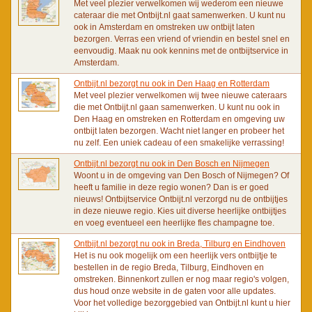
Met veel plezier verwelkomen wij wederom een nieuwe
cateraar die met Ontbijt.nl gaat samenwerken. U kunt nu
ook in Amsterdam en omstreken uw ontbijt laten
bezorgen. Verras een vriend of vriendin en bestel snel en
eenvoudig. Maak nu ook kennins met de ontbijtservice in
Amsterdam.
Ontbijt.nl bezorgt nu ook in Den Haag en Rotterdam
Met veel plezier verwelkomen wij twee nieuwe cateraars
die met Ontbijt.nl gaan samenwerken. U kunt nu ook in
Den Haag en omstreken en Rotterdam en omgeving uw
ontbijt laten bezorgen. Wacht niet langer en probeer het
nu zelf. Een uniek cadeau of een smakelijke verrassing!
Ontbijt.nl bezorgt nu ook in Den Bosch en Nijmegen
Woont u in de omgeving van Den Bosch of Nijmegen? Of
heeft u familie in deze regio wonen? Dan is er goed
nieuws! Ontbijtservice Ontbijt.nl verzorgd nu de ontbijtjes
in deze nieuwe regio. Kies uit diverse heerlijke ontbijtjes
en voeg eventueel een heerlijke fles champagne toe.
Ontbijt.nl bezorgt nu ook in Breda, Tilburg en Eindhoven
Het is nu ook mogelijk om een heerlijk vers ontbijtje te
bestellen in de regio Breda, Tilburg, Eindhoven en
omstreken. Binnenkort zullen er nog maar regio's volgen,
dus houd onze website in de gaten voor alle updates.
Voor het volledige bezorggebied van Ontbijt.nl kunt u hier