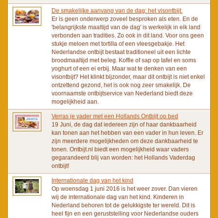
De smakelijke aanvang van de dag: het visontbijt.
Er is geen onderwerp zoveel besproken als eten. En de
'belangrijkste maaltijd van de dag' is werkelijk in elk land
verbonden aan tradities. Zo ook in dit land. Voor ons geen
stukje meloen met tortilla of een vleesgebakje. Het
Nederlandse ontbijt bestaat traditioneel uit een lichte
broodmaaltijd met beleg. Koffie of sap op tafel en soms
yoghurt of een ei erbij. Maar wat te denken van een
visontbijt? Het klinkt bijzonder, maar dit ontbijt is niet enkel
ontzettend gezond, het is ook nog zeer smakelijk. De
voornaamste ontbijtservice van Nederland biedt deze
mogelijkheid aan.
Verras je vader met een Hollands Ontbijt op bed
19 Juni, de dag dat iedereen zijn of haar dankbaarheid
kan tonen aan het hebben van een vader in hun leven. Er
zijn meerdere mogelijkheden om deze dankbaarheid te
tonen. Ontbijt.nl biedt een mogelijkheid waar vaders
gegarandeerd blij van worden: het Hollands Vaderdag
ontbijt!
Internationale dag van het kind
Op woensdag 1 juni 2016 is het weer zover. Dan vieren
wij de internationale dag van het kind. Kinderen in
Nederland behoren tot de gelukkigste ter wereld. Dit is
heel fijn en een geruststelling voor Nederlandse ouders