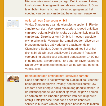
Niet voor niets wordt vaak gezegd: Ontbijt als een keizer,
lunch als een koning en dineer als een bedelaar. 2. Door
te ontbijten komt je lichaam alvast op gang en zal het
voeding van de rest van de dag beter kunnen verwerken.
Actie: win een 2-persoons ontbijt
Vrijdag 5 augustus gaan de olympische spelen in Rio de
Janeiro van start. Voor onze topsporters is goed ontbijten
van groot belang. Het is tenslotte de belangrijkste maaltijd
van de dag. Deze keer komt Ontbijt.nl met een speciale
olympische actie: Voorspel het aantal gouden, zilveren en
bronzen medailles dat Nederland gaat halen deze
Olympische Spelen. Degene die dit goed heeft of er het
dichtst bij zit, wint een ontbijt voor 2 personen! Plaats je
voorspelling uiterlijk voor vrijdag 5 augustus om 14:00 uur
in de reacties. Bijvoorbeeld: - 5x goud- 8x silver- 9x brons
Na de Olympische Spelen maken wij de winnaar bekend.
Veel succes!
Begin de morgen omringd met liefdevolle zorgen!
Goed begonnen is half gewonnen. Dat geldt ook voor het
belangrijkste begin van uw dag: een heerlijk ontbijt. Uw
lichaam heeft energie nodig om de dag goed te starten. In
de vakantieperiode kan u meer tijd voor uw gezin nemen
en samen met de kinderen genieten van een uitgebreid
ontbijt. Ontbijtservice Nederland heeft de kennis en
service in huis om van elk ontbijt een heus feest te maken.