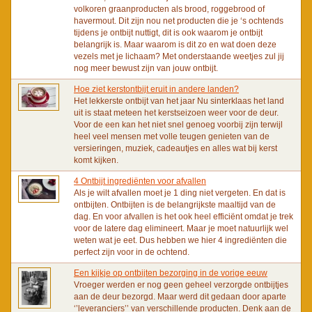
volkoren graanproducten als brood, roggebrood of
havermout. Dit zijn nou net producten die je ‘s ochtends
tijdens je ontbijt nuttigt, dit is ook waarom je ontbijt
belangrijk is. Maar waarom is dit zo en wat doen deze
vezels met je lichaam? Met onderstaande weetjes zul jij
nog meer bewust zijn van jouw ontbijt.
Hoe ziet kerstontbijt eruit in andere landen?
Het lekkerste ontbijt van het jaar Nu sinterklaas het land
uit is staat meteen het kerstseizoen weer voor de deur.
Voor de een kan het niet snel genoeg voorbij zijn terwijl
heel veel mensen met volle teugen genieten van de
versieringen, muziek, cadeautjes en alles wat bij kerst
komt kijken.
4 Ontbijt ingrediënten voor afvallen
Als je wilt afvallen moet je 1 ding niet vergeten. En dat is
ontbijten. Ontbijten is de belangrijkste maaltijd van de
dag. En voor afvallen is het ook heel efficiënt omdat je trek
voor de latere dag elimineert. Maar je moet natuurlijk wel
weten wat je eet. Dus hebben we hier 4 ingrediënten die
perfect zijn voor in de ochtend.
Een kijkje op ontbijten bezorging in de vorige eeuw
Vroeger werden er nog geen geheel verzorgde ontbijtjes
aan de deur bezorgd. Maar werd dit gedaan door aparte
‘’leveranciers’’ van verschillende producten. Denk aan de