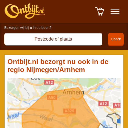
Winkelwagen : 0 item(s) à
0,00 euro
-
Afrekenen
Ontbijt.nl bezorgt nu ook in de
regio Nijmegen/Arnhem