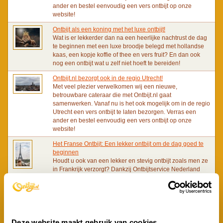
ander en bestel eenvoudig een vers ontbijt op onze
website!
Ontbijt als een koning met het luxe ontbijt!
Wat is er lekkerder dan na een heerlijke nachtrust de dag
te beginnen met een luxe broodje belegd met hollandse
kaas, een kopje koffie of thee en vers fruit? En dan ook
nog een ontbijt wat u zelf niet hoeft te bereiden!
Ontbijt.nl bezorgt ook in de regio Utrecht!
Met veel plezier verwelkomen wij een nieuwe,
betrouwbare cateraar die met Ontbijt.nl gaat
samenwerken. Vanaf nu is het ook mogelijk om in de regio
Utrecht een vers ontbijt te laten bezorgen. Verras een
ander en bestel eenvoudig een vers ontbijt op onze
website!
Het Franse Ontbijt: Een lekker ontbijt om de dag goed te
beginnen
Houdt u ook van een lekker en stevig ontbijt zoals men ze
in Frankrijk verzorgt? Dankzij Ontbijtservice Nederland
kan u de Franse sfeer ten top beleven met een lekker
ontbijt zodat u er weer stevig tegenaan kan.
Bestel nu ook bijproducten bij uw ontbijt!
Vanaf nu heeft u ook de mogelijkheid om bijproducten te
bestellen bij uw ontbijt. U heeft de keuze uit de volgende
Deze website maakt gebruik van cookies