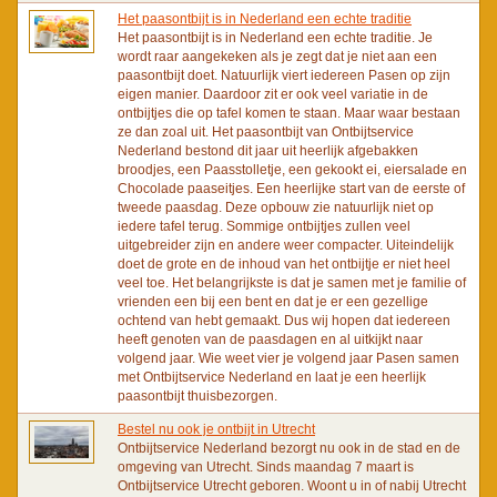
Het paasontbijt is in Nederland een echte traditie
Het paasontbijt is in Nederland een echte traditie. Je
wordt raar aangekeken als je zegt dat je niet aan een
paasontbijt doet. Natuurlijk viert iedereen Pasen op zijn
eigen manier. Daardoor zit er ook veel variatie in de
ontbijtjes die op tafel komen te staan. Maar waar bestaan
ze dan zoal uit. Het paasontbijt van Ontbijtservice
Nederland bestond dit jaar uit heerlijk afgebakken
broodjes, een Paasstolletje, een gekookt ei, eiersalade en
Chocolade paaseitjes. Een heerlijke start van de eerste of
tweede paasdag. Deze opbouw zie natuurlijk niet op
iedere tafel terug. Sommige ontbijtjes zullen veel
uitgebreider zijn en andere weer compacter. Uiteindelijk
doet de grote en de inhoud van het ontbijtje er niet heel
veel toe. Het belangrijkste is dat je samen met je familie of
vrienden een bij een bent en dat je er een gezellige
ochtend van hebt gemaakt. Dus wij hopen dat iedereen
heeft genoten van de paasdagen en al uitkijkt naar
volgend jaar. Wie weet vier je volgend jaar Pasen samen
met Ontbijtservice Nederland en laat je een heerlijk
paasontbijt thuisbezorgen.
Bestel nu ook je ontbijt in Utrecht
Ontbijtservice Nederland bezorgt nu ook in de stad en de
omgeving van Utrecht. Sinds maandag 7 maart is
Ontbijtservice Utrecht geboren. Woont u in of nabij Utrecht