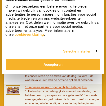
bijproducten:- Bonbiance Chocolade Love- Bonbiance
Chocolade Gefeliciteerd - Bonbiance Chocolade Bedankt-
Om onze bezoekers een betere ervaring te bieden
Tony Chocolony- Rode roos- Merci- Celebrations -
maken wij gebruik van cookies om content en
Zuivelhoeve Yoghurt Aardbei Deze bijproducten komt u
advertenties te personaliseren, om functies voor social
vanzelf tegen in het bestellingsproces.
media te bieden en om ons websiteverkeer te
analyseren. Ook delen we informatie over uw gebruik van
Ontbijt.nl bezorgt nu ook in de regio Nijmegen/Arnhem
onze site met onze partners voor social media,
Met veel plezier verwelkomen wij een nieuwe,
adverteren en analyse. Meer informatie in
betrouwbare cateraar die met Ontbijt.nl gaat
onze
cookieverklaring
.
samenwerken. U kan vanaf dit weekend nu ook in de
regio Nijmegen/Arnhem een vers ontbijt laten bezorgen.
Verras een ander en bestel eenvoudig een vers ontbijt op
onze website.
Selectie instellen
Een succesvolle dag begint met een goed ontbijt
Ontbijten is belangrijk De vakantie is voorbij en Nederland
Accepteren
is weer aan het werk. Hoe kunt u de dag nu beter starten
dan met een lekker en gezond ontbijt? Ontbijten is
belangrijk om uw lichaam wakker te laten worden en om
te concentreren op de taken van de dag. Zo kunt u de
waardevolle uren van de ochtend optimaal besteden.
10 redenen waarom goed ontbijten belangrijk is
1. Het ontbijt is de belangrijkste maaltijd van de dag. Je
hebt een nacht geslapen en de afgelopen 8-10 uur niets
meer gegeten en gedronken. Je lichaam heeft nu energie
en voedingsstoffen nodig om aan de dag te beginnen.