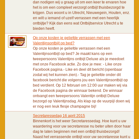
dan nodigen wij u graag uit om een keer te ervaren hoe
het is om een compleet verzorgt ontbijt thuisbezorgd te
krijgen. Dus woont u in Utrecht, Nieuwegein, Houten, enz.
en wilt u iemand of uzelf verrassen met een heerlijk
ontbijtje? Kijk dan eens wat Ontbijtservice Utrecht u te
bieden heeft.
Op onze kosten je geliefde verrassen met een
Valentijnsontbijt op bed?
Op onze kosten je geliefde verrassen met een
Valentijnsontbijt op bed? Je maakt kans op een
tweepersoons Valentijns ontbijt Deluxe als je meedoet
met onze Facebook actie. Zo doe je mee: - Like onze
Facebook pagina.- Like en deel dit bericht (openbaar
zodat wij het kunnen zien).- Tag je geliefde onder dit
facebook bericht die volgens jou een Valentijnsontbijt op
bed verdient. Op 12 februari om 12:00 uur maken wij via
de Facebook pagina de winnaar bekend. De winnaar
ontvangt een tweepersoons Valentijn ontbijt Deluxe
bezorgd op Valentijnsdag. Als klap op de vuurpijl doen wij
er nog een leuk flesje champagne bij!
Secretaressedag 16 april 2015
Binnenkort is het weer Secretaressedag. Hoe kunt u uw
waardering voor uw secretaresse nu beter uiten door haar
dag te laten beginnen met een ontbijt thuisbezorgd!
Naast het verrassende ontbijt voor uw secretaresse kunt u