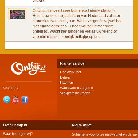
klikken.
Ontbijt.nl lanceert zeer binnenkort nieuw platform
Het nieuwste ontbijt platform van Nederland zal zeer
binnenkort van start gaan. We bezorgen in vrijwel heel
Nederland ontbijtjes! U heeft keuze uit meerdere
ontbijtjes. Wacht niet langer en verras uw vriend of
vriendin met een heerlijk ontbijtje op bed.
Klantenservice
Hoe werkt het
Betalen
Klachten
Volg ons:
Wachtwoord vergeten
Veelgestelde vragen
Over Ontbijt.nl
Nieuwsbrief
Waar bezorgen wij?
Schrijf je in voor onze nieuwsbrief en blijf op