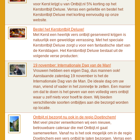
voor Kerst krijgt u van Ontbijt.nl 5% korting op het
Kerstontbijt Deluxe. Verras een geliefde en bestel het
Kerstontbijt Deluxe met korting eenvoudig op onze
website.
Bestel het Kerstontbijt Deluxe!
Met Kerst een heerlijk vers ontbijt geserveerd krijgen is
natuurlijk een geweldige verrassing. Met het speciale
Kerstontbijt Deluxe zorgt u voor een fantastische start van
de Kerstdagen. Het Kerstontbijt Deluxe bestaat uit de
volgende verse producten:
19 november: Internationale Dag van de Man!
Vrouwen hebben een eigen Dag, dus mannen ook!
Aanstaande zaterdag 19 november is het de
Internationale Dag van de Man. De ideale dag om uw
man, vriend of vader in het zonnetje te zetten. Een manier
om dat te doen is het geven van een volledig vers ontbijt
waar u zelf niets voor hoeft te doen. Wij bieden
verschillende soorten ontbijtjes aan die bezorgd worden
op locatie.
Ontbijt.nl bezorgt nu ook in de regio Doetinchem!
Met veel plezier verwelkomen wij een nieuwe,
betrouwbare cateraar die met Ontbijt.nl gaat
samenwerken. Vanaf nu is het ook mogelijk om in de regio
Doetinchem een vers ontbijt te laten bezorgen. Verras een