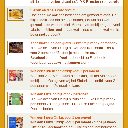
uit de goede vetten, vitamine A, D & E, proteïne en vezels.
"Feiten en fabels over ontbijt"
Hoe goed we ook ons best doen om gezond te eten. Het
blijft moeilijk omdat het niet duidelijk is wat nou wel
gezond is en wat nou niet. Vooral over ontbijten gaan veel
fabels en feiten rond, maar wat is nou waar en wat kun je
beter niet geloven?
Kans maken op een gratis Kerstontbijt voor 2 personen?
Nieuwe actie van Ontbijt.nl: Win een Kerstontbijt Deluxe
voor 2 personen! Zo doe je mee:- Like onze
Facebookpagina.- Deel het bericht op Facebook
(openbaar, zodat wij het kunnen zien).
Win een Sinterklaas ontbijt voor 2 personen!
Speciaal voor Sinterklaas biedt Ontbijt.nl het Sinterklaas
ontbijt aan. Ook geven wij het Sinterklaas ontbijt voor 2
personen weg! Zo maak je kans:
Win een Luxe ontbijt voor 2 personen!
Nieuwe actie van Ontbijt.nl: win een Luxe Ontbijt voor 2
personen! Zo doe je mee:- Like onze Facebookpagina -
Deel dit bericht
Win een Frans Ontbijt voor 2 personen!
Win een Frans Ontbijt voor 2 personen! Zo doe je mee:-
Like onze Facebookpagina.- Like en deel het bericht op