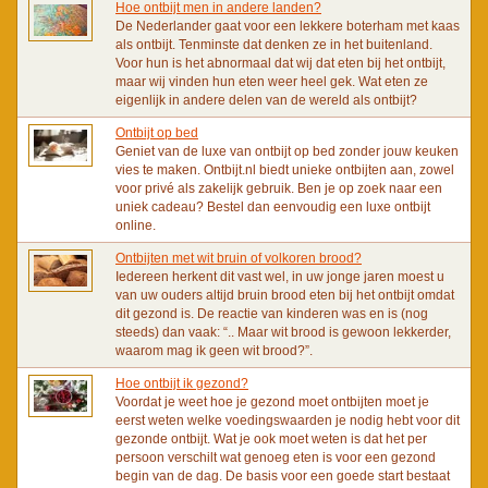
Hoe ontbijt men in andere landen?
De Nederlander gaat voor een lekkere boterham met kaas
als ontbijt. Tenminste dat denken ze in het buitenland.
Voor hun is het abnormaal dat wij dat eten bij het ontbijt,
maar wij vinden hun eten weer heel gek. Wat eten ze
eigenlijk in andere delen van de wereld als ontbijt?
Ontbijt op bed
Geniet van de luxe van ontbijt op bed zonder jouw keuken
vies te maken. Ontbijt.nl biedt unieke ontbijten aan, zowel
voor privé als zakelijk gebruik. Ben je op zoek naar een
uniek cadeau? Bestel dan eenvoudig een luxe ontbijt
online.
Ontbijten met wit bruin of volkoren brood?
Iedereen herkent dit vast wel, in uw jonge jaren moest u
van uw ouders altijd bruin brood eten bij het ontbijt omdat
dit gezond is. De reactie van kinderen was en is (nog
steeds) dan vaak: “.. Maar wit brood is gewoon lekkerder,
waarom mag ik geen wit brood?”.
Hoe ontbijt ik gezond?
Voordat je weet hoe je gezond moet ontbijten moet je
eerst weten welke voedingswaarden je nodig hebt voor dit
gezonde ontbijt. Wat je ook moet weten is dat het per
persoon verschilt wat genoeg eten is voor een gezond
begin van de dag. De basis voor een goede start bestaat