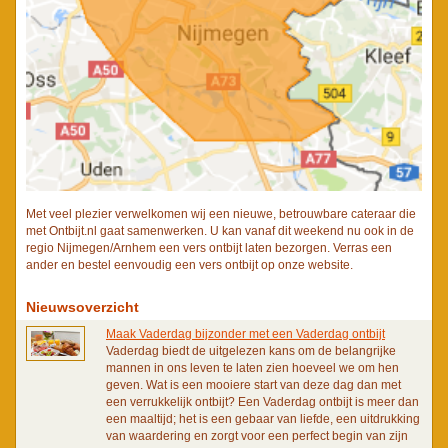
Met veel plezier verwelkomen wij een nieuwe, betrouwbare cateraar die
met Ontbijt.nl gaat samenwerken. U kan vanaf dit weekend nu ook in de
regio Nijmegen/Arnhem een vers ontbijt laten bezorgen. Verras een
ander en bestel eenvoudig een vers ontbijt op onze website.
Nieuwsoverzicht
Maak Vaderdag bijzonder met een Vaderdag ontbijt
Vaderdag biedt de uitgelezen kans om de belangrijke
mannen in ons leven te laten zien hoeveel we om hen
geven. Wat is een mooiere start van deze dag dan met
een verrukkelijk ontbijt? Een Vaderdag ontbijt is meer dan
een maaltijd; het is een gebaar van liefde, een uitdrukking
van waardering en zorgt voor een perfect begin van zijn