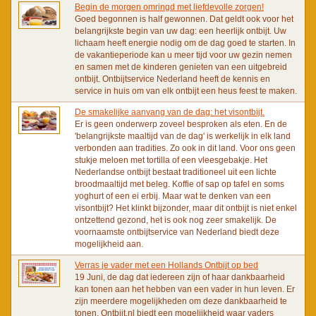
Begin de morgen omringd met liefdevolle zorgen!
Goed begonnen is half gewonnen. Dat geldt ook voor het
belangrijkste begin van uw dag: een heerlijk ontbijt. Uw
lichaam heeft energie nodig om de dag goed te starten. In
de vakantieperiode kan u meer tijd voor uw gezin nemen
en samen met de kinderen genieten van een uitgebreid
ontbijt. Ontbijtservice Nederland heeft de kennis en
service in huis om van elk ontbijt een heus feest te maken.
De smakelijke aanvang van de dag: het visontbijt.
Er is geen onderwerp zoveel besproken als eten. En de
'belangrijkste maaltijd van de dag' is werkelijk in elk land
verbonden aan tradities. Zo ook in dit land. Voor ons geen
stukje meloen met tortilla of een vleesgebakje. Het
Nederlandse ontbijt bestaat traditioneel uit een lichte
broodmaaltijd met beleg. Koffie of sap op tafel en soms
yoghurt of een ei erbij. Maar wat te denken van een
visontbijt? Het klinkt bijzonder, maar dit ontbijt is niet enkel
ontzettend gezond, het is ook nog zeer smakelijk. De
voornaamste ontbijtservice van Nederland biedt deze
mogelijkheid aan.
Verras je vader met een Hollands Ontbijt op bed
19 Juni, de dag dat iedereen zijn of haar dankbaarheid
kan tonen aan het hebben van een vader in hun leven. Er
zijn meerdere mogelijkheden om deze dankbaarheid te
tonen. Ontbijt.nl biedt een mogelijkheid waar vaders