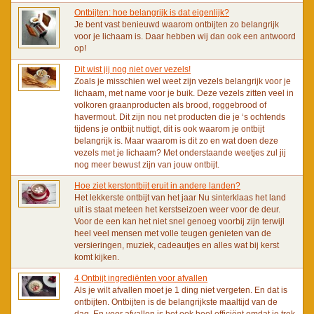
Ontbijten: hoe belangrijk is dat eigenlijk?
Je bent vast benieuwd waarom ontbijten zo belangrijk
voor je lichaam is. Daar hebben wij dan ook een antwoord
op!
Dit wist jij nog niet over vezels!
Zoals je misschien wel weet zijn vezels belangrijk voor je
lichaam, met name voor je buik. Deze vezels zitten veel in
volkoren graanproducten als brood, roggebrood of
havermout. Dit zijn nou net producten die je ‘s ochtends
tijdens je ontbijt nuttigt, dit is ook waarom je ontbijt
belangrijk is. Maar waarom is dit zo en wat doen deze
vezels met je lichaam? Met onderstaande weetjes zul jij
nog meer bewust zijn van jouw ontbijt.
Hoe ziet kerstontbijt eruit in andere landen?
Het lekkerste ontbijt van het jaar Nu sinterklaas het land
uit is staat meteen het kerstseizoen weer voor de deur.
Voor de een kan het niet snel genoeg voorbij zijn terwijl
heel veel mensen met volle teugen genieten van de
versieringen, muziek, cadeautjes en alles wat bij kerst
komt kijken.
4 Ontbijt ingrediënten voor afvallen
Als je wilt afvallen moet je 1 ding niet vergeten. En dat is
ontbijten. Ontbijten is de belangrijkste maaltijd van de
dag. En voor afvallen is het ook heel efficiënt omdat je trek