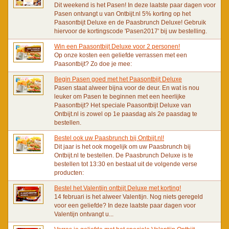
Dit weekend is het Pasen! In deze laatste paar dagen voor
Pasen ontvangt u van Ontbijt.nl 5% korting op het
Paasontbijt Deluxe en de Paasbrunch Deluxe! Gebruik
hiervoor de kortingscode 'Pasen2017' bij uw bestelling.
Win een Paasontbijt Deluxe voor 2 personen!
Op onze kosten een geliefde verrassen met een
Paasontbijt? Zo doe je mee:
Begin Pasen goed met het Paasontbijt Deluxe
Pasen staat alweer bijna voor de deur. En wat is nou
leuker om Pasen te beginnen met een heerlijke
Paasontbijt? Het speciale Paasontbijt Deluxe van
Ontbijt.nl is zowel op 1e paasdag als 2e paasdag te
bestellen.
Bestel ook uw Paasbrunch bij Ontbijt.nl!
Dit jaar is het ook mogelijk om uw Paasbrunch bij
Ontbijt.nl te bestellen. De Paasbrunch Deluxe is te
bestellen tot 13:30 en bestaat uit de volgende verse
producten:
Bestel het Valentijn ontbijt Deluxe met korting!
14 februari is het alweer Valentijn. Nog niets geregeld
voor een geliefde? In deze laatste paar dagen voor
Valentijn ontvangt u...