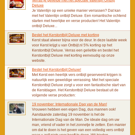
Verras je geliefde met het speciale Valentijn Ontbijt
Deluxe
Je Valentijn op een unieke manier verrassen? Dat kan
met het Valentijn ontbijt Deluxe. Een romantische ochtend
starten met heerlijke en verse producten! Het Valentijn
ontbijt Deluxe...
Bestel het Kerstontbijt Deluxe met korting
Kerst staat alweer bijna voor de deur. In deze laatste week
voor Kerst krijgt u van Ontbijt.nl 5% korting op het
Kerstontbijt Deluxe. Verras een geliefde en bestel het
Kerstontbijt Deluxe met korting eenvoudig op onze
website.
Bestel het Kerstontbijt Deluxe!
Met Kerst een heerlijk vers ontbijt geserveerd krijgen is
natuurlijk een geweldige verrassing. Met het speciale
Kerstontbijt Deluxe zorgt u voor een fantastische start van
de Kerstdagen. Het Kerstontbijt Deluxe bestaat uit de
volgende verse producten:
19 november: Internationale Dag van de Man!
Vrouwen hebben een eigen Dag, dus mannen ook!
Aanstaande zaterdag 19 november is het de
Internationale Dag van de Man. De ideale dag om uw
man, vriend of vader in het zonnetje te zetten. Een manier
om dat te doen is het geven van een volledig vers ontbijt
waar u zelf niets voor hoeft te doen. Wij bieden