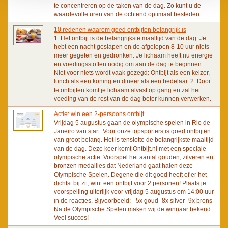
te concentreren op de taken van de dag. Zo kunt u de
waardevolle uren van de ochtend optimaal besteden.
10 redenen waarom goed ontbijten belangrijk is
1. Het ontbijt is de belangrijkste maaltijd van de dag. Je
hebt een nacht geslapen en de afgelopen 8-10 uur niets
meer gegeten en gedronken. Je lichaam heeft nu energie
en voedingsstoffen nodig om aan de dag te beginnen.
Niet voor niets wordt vaak gezegd: Ontbijt als een keizer,
lunch als een koning en dineer als een bedelaar. 2. Door
te ontbijten komt je lichaam alvast op gang en zal het
voeding van de rest van de dag beter kunnen verwerken.
Actie: win een 2-persoons ontbijt
Vrijdag 5 augustus gaan de olympische spelen in Rio de
Janeiro van start. Voor onze topsporters is goed ontbijten
van groot belang. Het is tenslotte de belangrijkste maaltijd
van de dag. Deze keer komt Ontbijt.nl met een speciale
olympische actie: Voorspel het aantal gouden, zilveren en
bronzen medailles dat Nederland gaat halen deze
Olympische Spelen. Degene die dit goed heeft of er het
dichtst bij zit, wint een ontbijt voor 2 personen! Plaats je
voorspelling uiterlijk voor vrijdag 5 augustus om 14:00 uur
in de reacties. Bijvoorbeeld: - 5x goud- 8x silver- 9x brons
Na de Olympische Spelen maken wij de winnaar bekend.
Veel succes!