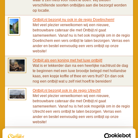
verschillende soorten ontbijtjes aan die bezorgd worden
op locatie.
Ontbijt.nl bezorgt nu ook in de regio Doetinchem!
Met veel plezier verwelkomen wij een nieuwe,
betrouwbare cateraar die met Ontbijt.nl gaat
samenwerken. Vanaf nu is het ook mogelijk om in de regio
Doetinchem een vers ontbijt te laten bezorgen. Verras een
ander en bestel eenvoudig een vers ontbijt op onze
website!
Ontbijt als een koning met het luxe ontbijt!
Wat is er lekkerder dan na een heerlijke nachtrust de dag
te beginnen met een luxe broodje belegd met hollandse
kaas, een kopje koffie of thee en vers fruit? En dan ook
nog een ontbijt wat u zelf niet hoeft te bereiden!
Ontbijt.nl bezorgt ook in de regio Utrecht!
Met veel plezier verwelkomen wij een nieuwe,
betrouwbare cateraar die met Ontbijt.nl gaat
samenwerken. Vanaf nu is het ook mogelijk om in de regio
Utrecht een vers ontbijt te laten bezorgen. Verras een
ander en bestel eenvoudig een vers ontbijt op onze
website!
Het Franse Ontbijt: Een lekker ontbijt om de dag goed te
beginnen