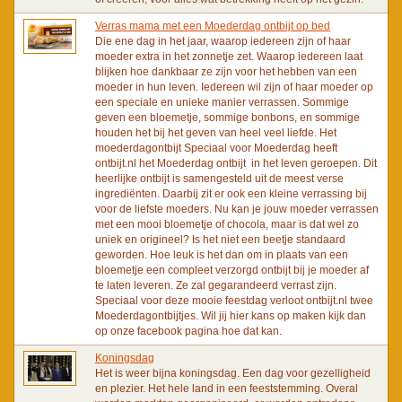
Verras mama met een Moederdag ontbijt op bed
Die ene dag in het jaar, waarop iedereen zijn of haar
moeder extra in het zonnetje zet. Waarop iedereen laat
blijken hoe dankbaar ze zijn voor het hebben van een
moeder in hun leven. Iedereen wil zijn of haar moeder op
een speciale en unieke manier verrassen. Sommige
geven een bloemetje, sommige bonbons, en sommige
houden het bij het geven van heel veel liefde. Het
moederdagontbijt Speciaal voor Moederdag heeft
ontbijt.nl het Moederdag ontbijt in het leven geroepen. Dit
heerlijke ontbijt is samengesteld uit de meest verse
ingrediënten. Daarbij zit er ook een kleine verrassing bij
voor de liefste moeders. Nu kan je jouw moeder verrassen
met een mooi bloemetje of chocola, maar is dat wel zo
uniek en origineel? Is het niet een beetje standaard
geworden. Hoe leuk is het dan om in plaats van een
bloemetje een compleet verzorgd ontbijt bij je moeder af
te laten leveren. Ze zal gegarandeerd verrast zijn.
Speciaal voor deze mooie feestdag verloot ontbijt.nl twee
Moederdagontbijtjes. Wil jij hier kans op maken kijk dan
op onze facebook pagina hoe dat kan.
Koningsdag
Het is weer bijna koningsdag. Een dag voor gezelligheid
en plezier. Het hele land in een feeststemming. Overal