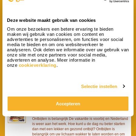
Houdt u ook van een lekker en stevig ontbijt zoals men ze
in Frankrijk verzorgt? Dankzij Ontbijtservice Nederland
kan u de Franse sfeer ten top beleven met een lekker
ontbijt zodat u er weer stevig tegenaan kan.
Deze website maakt gebruik van cookies
Bestel nu ook bijproducten bij uw ontbijt!
Om onze bezoekers een betere ervaring te bieden
Vanaf nu heeft u ook de mogelijkheid om bijproducten te
maken wij gebruik van cookies om content en
bestellen bij uw ontbijt. U heeft de keuze uit de volgende
advertenties te personaliseren, om functies voor social
bijproducten:- Bonbiance Chocolade Love- Bonbiance
media te bieden en om ons websiteverkeer te
Chocolade Gefeliciteerd - Bonbiance Chocolade Bedankt-
analyseren. Ook delen we informatie over uw gebruik van
Tony Chocolony- Rode roos- Merci- Celebrations -
onze site met onze partners voor social media,
Zuivelhoeve Yoghurt Aardbei Deze bijproducten komt u
adverteren en analyse. Meer informatie in
vanzelf tegen in het bestellingsproces.
onze
cookieverklaring
.
Ontbijt.nl bezorgt nu ook in de regio Nijmegen/Arnhem
Met veel plezier verwelkomen wij een nieuwe,
betrouwbare cateraar die met Ontbijt.nl gaat
Selectie instellen
samenwerken. U kan vanaf dit weekend nu ook in de
regio Nijmegen/Arnhem een vers ontbijt laten bezorgen.
Verras een ander en bestel eenvoudig een vers ontbijt op
Accepteren
onze website.
Een succesvolle dag begint met een goed ontbijt
Ontbijten is belangrijk De vakantie is voorbij en Nederland
is weer aan het werk. Hoe kunt u de dag nu beter starten
dan met een lekker en gezond ontbijt? Ontbijten is
belangrijk om uw lichaam wakker te laten worden en om