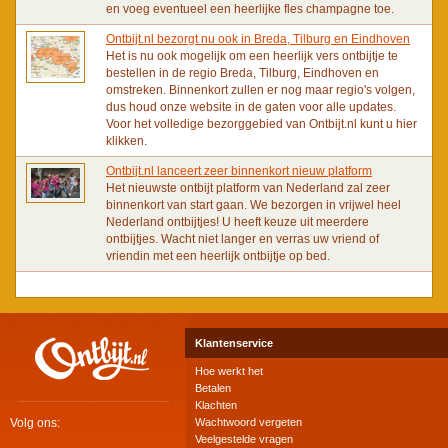
en voeg eventueel een heerlijke fles champagne toe.
Ontbijt.nl bezorgt nu ook in Breda, Tilburg en Eindhoven
Het is nu ook mogelijk om een heerlijk vers ontbijtje te
bestellen in de regio Breda, Tilburg, Eindhoven en
omstreken. Binnenkort zullen er nog maar regio's volgen,
dus houd onze website in de gaten voor alle updates.
Voor het volledige bezorggebied van Ontbijt.nl kunt u hier
klikken.
Ontbijt.nl lanceert zeer binnenkort nieuw platform
Het nieuwste ontbijt platform van Nederland zal zeer
binnenkort van start gaan. We bezorgen in vrijwel heel
Nederland ontbijtjes! U heeft keuze uit meerdere
ontbijtjes. Wacht niet langer en verras uw vriend of
vriendin met een heerlijk ontbijtje op bed.
Klantenservice
Hoe werkt het
Betalen
Klachten
Volg ons:
Wachtwoord vergeten
Veelgestelde vragen