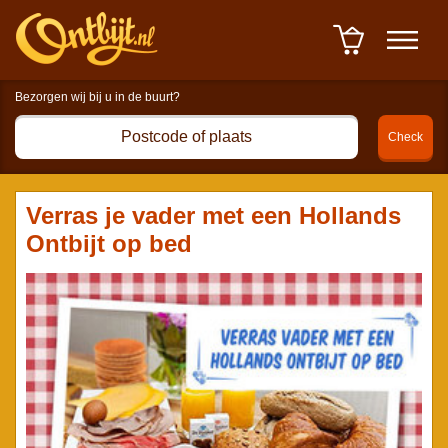
Winkelwagen : 0 item(s) à
0,00 euro
-
Afrekenen
Verras je vader met een Hollands
Ontbijt op bed