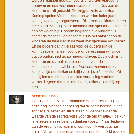
worden markten georganiseerd, er worden optredens
gegeven en nog veel meer evenementen. Ook aan de
kinderen wordt gedacht. Die krijgen zelfs wat extras.
Koningsspelen Voor de kinderen worden ieder jaar de
koningsspelen georganiseerd. Dit is voor de kinderen een
hele sportieve dag. Maar niemand kan sportief zijn zonder
een stevig ontbijt. Daarom beginnen alle kinderen 's
ochtends met een koningsontbijt. Na het ontbijt gaan de
kinderen de hele dag in de weer met sportieve activiteiten.
En de ouders dan? Helaas voor de ouders zijn de
koningsspelen alleen voor de kinderen, maar wij vinden
dat de ouders niet achter mogen blijven. Dus mocht jij je
kinderen op school afmoeten zetten voor de
koningsspelen en wil je jezelf wel een verwennen dan
kan je altijd een lekker ontbijtje voor jezelf bestellen. Of
ken jij iemand die een speciale verrassing verdiend,
verras diegene dan met een heerlijk klassiek ontbijt op
bed.
Secretaressedag
Op 21 april 2016 is het Nationale Secretaressedag. Op
deze dag is het de bedoeling dat de secretaresse in het
zonnetje te zetten en stil te staan bij de toegevoegde
waarde van de secretaresse voor de organisatie. Hoe kun
je je secretaresse beter bedanken voor zijn/haar bijdrage
aan de organisatie, dan met een heerlijk verrasssings
ontbijt. Verwen je secretaresse met een heerlijk klassiek of