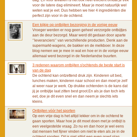
voor de latere dag elimineert. Maar je moet natuurlijk wel
weten wat je eet. Dus hebben we hier 4 ingrediënten die
perfect zijn voor in de ochtend.
Een kijkje op ontbijten bezorging in de vorige eeuw
Vroeger werden er nog geen geheel verzorgde ontbijtjes
aan de deur bezorgd. Maar werd dit gedaan door aparte
‘’leveranciers’’ van verschillende producten. Denk aan de
supermarkt-wagens, de bakker en de melkboer. In deze
blog nemen we je mee in wat en hoe er in de vorige eeuw
allemaal werd bezorgd in de Nederlandse buurten.
3 redenen waarom ontbijten s'ochtends de beste start is
van de dag
De ochtend kan ontzettend druk zijn. Kinderen uit bed,
lunches maken, kinderen naar school en dan moet je zelf
al weer naar je werk. Op drukke ochtenden is de kans dat
jij je ontbijtje laat zitten best groot.En als je dan toch iets
eet, doe je dit even snel en dan neem je slechts iets
kleins.
Ontbijten vóór het sporten
Op een vrije dag is het altijd lekker om in de ochtend te
gaan sporten. Maar hoe je dit moet doen met je ontbijt is
een veelgestelde vraag. Zo nu en dan hoor je wel eens
dat mensen het fijner vinden om niet te eten als ze in de
ochtend sporten. Dit is niet altijd een even goed plan.