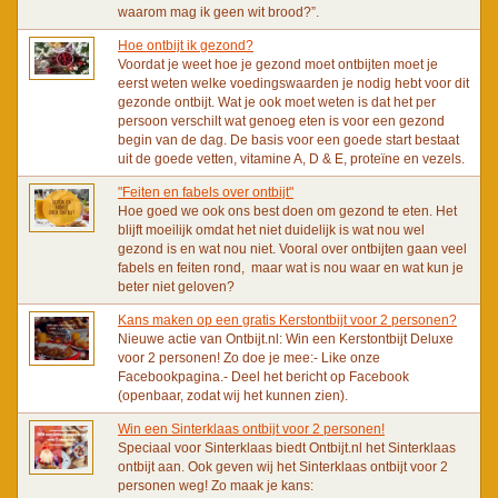
waarom mag ik geen wit brood?”.
Hoe ontbijt ik gezond?
Voordat je weet hoe je gezond moet ontbijten moet je
eerst weten welke voedingswaarden je nodig hebt voor dit
gezonde ontbijt. Wat je ook moet weten is dat het per
persoon verschilt wat genoeg eten is voor een gezond
begin van de dag. De basis voor een goede start bestaat
uit de goede vetten, vitamine A, D & E, proteïne en vezels.
"Feiten en fabels over ontbijt"
Hoe goed we ook ons best doen om gezond te eten. Het
blijft moeilijk omdat het niet duidelijk is wat nou wel
gezond is en wat nou niet. Vooral over ontbijten gaan veel
fabels en feiten rond, maar wat is nou waar en wat kun je
beter niet geloven?
Kans maken op een gratis Kerstontbijt voor 2 personen?
Nieuwe actie van Ontbijt.nl: Win een Kerstontbijt Deluxe
voor 2 personen! Zo doe je mee:- Like onze
Facebookpagina.- Deel het bericht op Facebook
(openbaar, zodat wij het kunnen zien).
Win een Sinterklaas ontbijt voor 2 personen!
Speciaal voor Sinterklaas biedt Ontbijt.nl het Sinterklaas
ontbijt aan. Ook geven wij het Sinterklaas ontbijt voor 2
personen weg! Zo maak je kans: