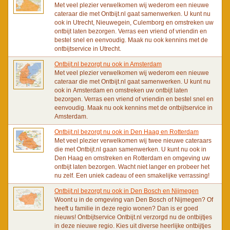
Met veel plezier verwelkomen wij wederom een nieuwe
cateraar die met Ontbijt.nl gaat samenwerken. U kunt nu
ook in Utrecht, Nieuwegein, Culemborg en omstreken uw
ontbijt laten bezorgen. Verras een vriend of vriendin en
bestel snel en eenvoudig. Maak nu ook kennins met de
ontbijtservice in Utrecht.
Ontbijt.nl bezorgt nu ook in Amsterdam
Met veel plezier verwelkomen wij wederom een nieuwe
cateraar die met Ontbijt.nl gaat samenwerken. U kunt nu
ook in Amsterdam en omstreken uw ontbijt laten
bezorgen. Verras een vriend of vriendin en bestel snel en
eenvoudig. Maak nu ook kennins met de ontbijtservice in
Amsterdam.
Ontbijt.nl bezorgt nu ook in Den Haag en Rotterdam
Met veel plezier verwelkomen wij twee nieuwe cateraars
die met Ontbijt.nl gaan samenwerken. U kunt nu ook in
Den Haag en omstreken en Rotterdam en omgeving uw
ontbijt laten bezorgen. Wacht niet langer en probeer het
nu zelf. Een uniek cadeau of een smakelijke verrassing!
Ontbijt.nl bezorgt nu ook in Den Bosch en Nijmegen
Woont u in de omgeving van Den Bosch of Nijmegen? Of
heeft u familie in deze regio wonen? Dan is er goed
nieuws! Ontbijtservice Ontbijt.nl verzorgd nu de ontbijtjes
in deze nieuwe regio. Kies uit diverse heerlijke ontbijtjes