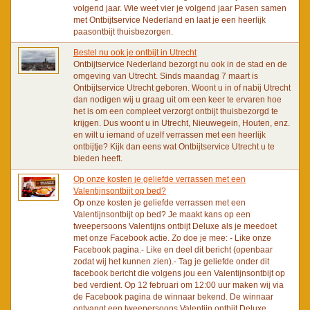
volgend jaar. Wie weet vier je volgend jaar Pasen samen
met Ontbijtservice Nederland en laat je een heerlijk
paasontbijt thuisbezorgen.
Bestel nu ook je ontbijt in Utrecht
Ontbijtservice Nederland bezorgt nu ook in de stad en de
omgeving van Utrecht. Sinds maandag 7 maart is
Ontbijtservice Utrecht geboren. Woont u in of nabij Utrecht
dan nodigen wij u graag uit om een keer te ervaren hoe
het is om een compleet verzorgt ontbijt thuisbezorgd te
krijgen. Dus woont u in Utrecht, Nieuwegein, Houten, enz.
en wilt u iemand of uzelf verrassen met een heerlijk
ontbijtje? Kijk dan eens wat Ontbijtservice Utrecht u te
bieden heeft.
Op onze kosten je geliefde verrassen met een
Valentijnsontbijt op bed?
Op onze kosten je geliefde verrassen met een
Valentijnsontbijt op bed? Je maakt kans op een
tweepersoons Valentijns ontbijt Deluxe als je meedoet
met onze Facebook actie. Zo doe je mee: - Like onze
Facebook pagina.- Like en deel dit bericht (openbaar
zodat wij het kunnen zien).- Tag je geliefde onder dit
facebook bericht die volgens jou een Valentijnsontbijt op
bed verdient. Op 12 februari om 12:00 uur maken wij via
de Facebook pagina de winnaar bekend. De winnaar
ontvangt een tweepersoons Valentijn ontbijt Deluxe