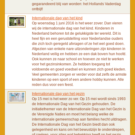
gegarandeerd blij van worden: het Hollands Vaderdag
ontbijt!
Internationale dag van het kind
Op woensdag 1 juni 2016 is het weer zover. Dan vieren
wij de internationale dag van het kind. Kinderen in
Nederland behoren tot de gelukkigste ter wereld. Dit is
heel fijn en een geruststelling voor Nederlandse ouders
die zich toch geregeld afvragen of ze het wel goed doen.
Afgezien van enkele nare uitzonderingen zijn kinderen in
Nederland veilig en hebben ze een dak boven hun hoofd.
Ook kunnen ze naar school en hoeven ze niet te werken
voor het gezinsinkomen. Ze hebben toegang tot
voldoende en goed voedsel en kunnen zich goed kleden.
Veel gemeenten zorgen er verder voor dat zelfs de armste
kinderen op een sport of een andere hobby kunnen. Alle
reden dus voor een feest.
Internationale dag van het gezin
Op 15 mei is het weer zo ver. Op 15 mei wordt sinds 1993
de Internationale Dag van het Gezin gehouden. De
initiatiefnemer van de Internationale Dag van het Gezin is
de Verenigde Naties en moet het belang welke de
internationale gemeenschap aan families hecht uitdragen.
De Internationale Dag van het Gezin biedt dan ook
gelegenheid en kans om het bewustzijn te onderstrepen,
of creëren, voor alles wat betrekking heeft op het gezin.