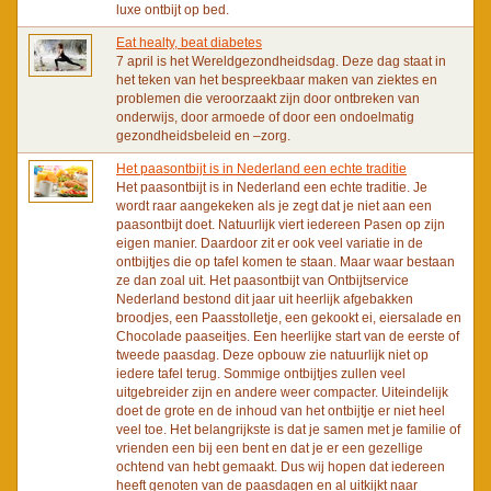
luxe ontbijt op bed.
Eat healty, beat diabetes
7 april is het Wereldgezondheidsdag. Deze dag staat in
het teken van het bespreekbaar maken van ziektes en
problemen die veroorzaakt zijn door ontbreken van
onderwijs, door armoede of door een ondoelmatig
gezondheidsbeleid en –zorg.
Het paasontbijt is in Nederland een echte traditie
Het paasontbijt is in Nederland een echte traditie. Je
wordt raar aangekeken als je zegt dat je niet aan een
paasontbijt doet. Natuurlijk viert iedereen Pasen op zijn
eigen manier. Daardoor zit er ook veel variatie in de
ontbijtjes die op tafel komen te staan. Maar waar bestaan
ze dan zoal uit. Het paasontbijt van Ontbijtservice
Nederland bestond dit jaar uit heerlijk afgebakken
broodjes, een Paasstolletje, een gekookt ei, eiersalade en
Chocolade paaseitjes. Een heerlijke start van de eerste of
tweede paasdag. Deze opbouw zie natuurlijk niet op
iedere tafel terug. Sommige ontbijtjes zullen veel
uitgebreider zijn en andere weer compacter. Uiteindelijk
doet de grote en de inhoud van het ontbijtje er niet heel
veel toe. Het belangrijkste is dat je samen met je familie of
vrienden een bij een bent en dat je er een gezellige
ochtend van hebt gemaakt. Dus wij hopen dat iedereen
heeft genoten van de paasdagen en al uitkijkt naar