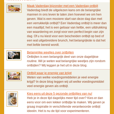
Maak Vaderdag bijzonder met een Vaderdag ontbijt
Vaderdag biedt de uitgelezen kans om de belangrijke
mannen in ons leven te laten zien hoeveel we om hen
geven. Wat is een mooiere start van deze dag dan met
een verrukkelijk ontbijt? Een Vaderdag ontbijt is meer dan
een maaltijd; het is een gebaar van liefde, een uitdrukking
van waardering en zorgt voor een perfect begin van zijn
dag. Of u nu kiest voor een bescheiden ontbijt op bed of
een wat uitgebreidere brunch, het belangrijkste is dat het
met liefde bereid wordt.
Belangrijke weetjes over ontbijten
Ontbijten is een belangrijk deel van onze dagelijkse
routine. Wil je weten wat belangrijke weetjes zijn rondom
ontbijten? Wij leggen je het uit in deze blog.
Ontbijt waar je energie van krijgt
Weten van welke voedingsmiddelen je veel energie
krijgt? In deze blog leggen wij uit welke voedingsmiddel
veel energie geven als ontbijt.
Kies eens uit deze 5 gezonde ontbijtjes van nu!
Heb je in deze tijd dagelijks meer tijd over? Kies er dan
eens voor om een lekker ontbijtje te maken. Wij geven je
graag inspiratie in verschillende verantwoorde ontbijt
ideeën. Het is nu de tijd voor experimenteren.