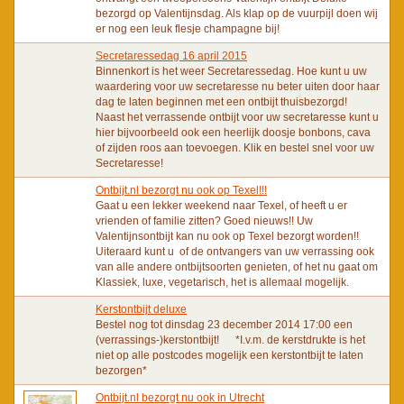
bezorgd op Valentijnsdag. Als klap op de vuurpijl doen wij
er nog een leuk flesje champagne bij!
Secretaressedag 16 april 2015
Binnenkort is het weer Secretaressedag. Hoe kunt u uw
waardering voor uw secretaresse nu beter uiten door haar
dag te laten beginnen met een ontbijt thuisbezorgd!
Naast het verrassende ontbijt voor uw secretaresse kunt u
hier bijvoorbeeld ook een heerlijk doosje bonbons, cava
of zijden roos aan toevoegen. Klik en bestel snel voor uw
Secretaresse!
Ontbijt.nl bezorgt nu ook op Texel!!!
Gaat u een lekker weekend naar Texel, of heeft u er
vrienden of familie zitten? Goed nieuws!! Uw
Valentijnsontbijt kan nu ook op Texel bezorgt worden!!
Uiteraard kunt u of de ontvangers van uw verrassing ook
van alle andere ontbijtsoorten genieten, of het nu gaat om
Klassiek, luxe, vegetarisch, het is allemaal mogelijk.
Kerstontbijt deluxe
Bestel nog tot dinsdag 23 december 2014 17:00 een
(verrassings-)kerstontbijt! *I.v.m. de kerstdrukte is het
niet op alle postcodes mogelijk een kerstontbijt te laten
bezorgen*
Ontbijt.nl bezorgt nu ook in Utrecht