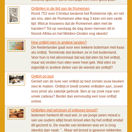
Ontbijten in de tijd van de Romeinen
Rond 753 voor Christus bestond het Romeinse rijk, en net
als ons, aten de Romeinen elke dag 3 keer om een vaste
tijd. Wist je trouwens dat de Romeinen aten met de
handen? Tot op vandaag de dag doen mensen dit in
Noord-Afrika en het Midden-Oosten nog steeds!
Hoe ontbijt men in andere landen?
De Nederlander gaat voor een lekkere boterham met kaas
als ontbijt. Tenminste dat denken ze in het buitenland.
Voor hun is het abnormaal dat wij dat eten bij het ontbijt,
maar wij vinden hun eten weer heel gek. Wat eten ze
eigenlijk in andere delen van de wereld als ontbijt?
Ontbijt op bed
Geniet van de luxe van ontbijt op bed zonder jouw keuken
vies te maken. Ontbijt.nl biedt unieke ontbijten aan, zowel
voor privé als zakelijk gebruik. Ben je op zoek naar een
uniek cadeau? Bestel dan eenvoudig een luxe ontbijt
online.
Ontbijten met wit bruin of volkoren brood?
Iedereen herkent dit vast wel, in uw jonge jaren moest u
van uw ouders altijd bruin brood eten bij het ontbijt omdat
dit gezond is. De reactie van kinderen was en is (nog
steeds) dan vaak: “.. Maar wit brood is gewoon lekkerder,